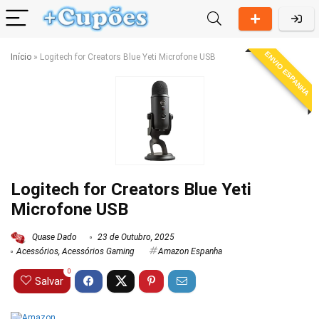
ENVIO ESPANHA
Início
»
Logitech for Creators Blue Yeti Microfone USB
Logitech for Creators Blue Yeti
Microfone USB
Quase Dado
23 de Outubro, 2025
Acessórios
,
Acessórios Gaming
Amazon Espanha
0
Salvar