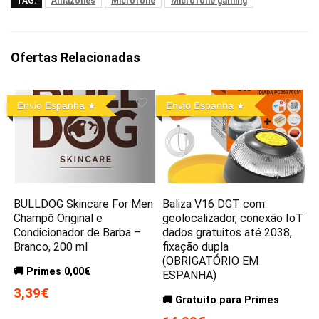
TAG:
Amazones
Microfone
Microfone gaming
Ofertas Relacionadas
Envio Espanha
Envio Espanha
BULLDOG Skincare For Men
Baliza V16 DGT com
Champô Original e
geolocalizador, conexão IoT
Condicionador de Barba –
dados gratuitos até 2038,
Branco, 200 ml
fixação dupla
(OBRIGATÓRIO EM
🚚 Primes 0,00€
ESPANHA)
3,39€
🚚 Gratuito para Primes