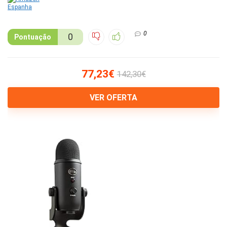
0
0
Pontuação
77,23€
142,30€
VER OFERTA