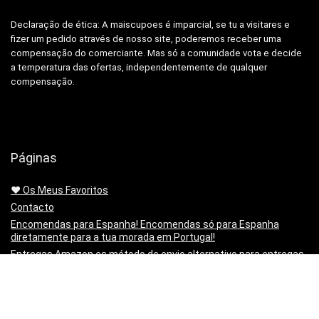
Declaração de ética: A
maiscupoes é imparcial, se tu a visitares e
fizer um pedido através de nosso site, poderemos receber uma
compensação do comerciante.
Mas só a comunidade vota e decide
a temperatura das ofertas, independentemente de qualquer
compensação.
Páginas
❤️ Os Meus Favoritos
Contacto
Encomendas para Espanha! Encomendas só para Espanha
diretamente para a tua morada em Portugal!
Entregas Amazon.es método de envio alternativo para entregas
em Portugal
Envios sem passar pela alfândega, Banggood, Gearbest e
Geekbuying.
Mapa do sitio | Sitemap