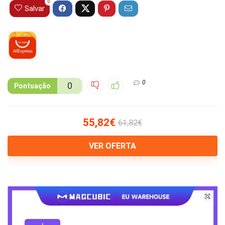
0
Salvar
0
0
Pontuação
55,82€
61,82€
VER OFERTA