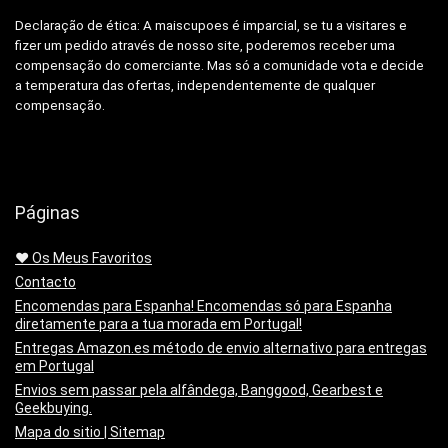
Declaração de ética: A
maiscupoes é imparcial, se tu a visitares e
fizer um pedido através de nosso site, poderemos receber uma
compensação do comerciante.
Mas só a comunidade vota e decide
a temperatura das ofertas, independentemente de qualquer
compensação.
Páginas
❤️ Os Meus Favoritos
Contacto
Encomendas para Espanha! Encomendas só para Espanha
diretamente para a tua morada em Portugal!
Entregas Amazon.es método de envio alternativo para entregas
em Portugal
Envios sem passar pela alfândega, Banggood, Gearbest e
Geekbuying.
Mapa do sitio | Sitemap