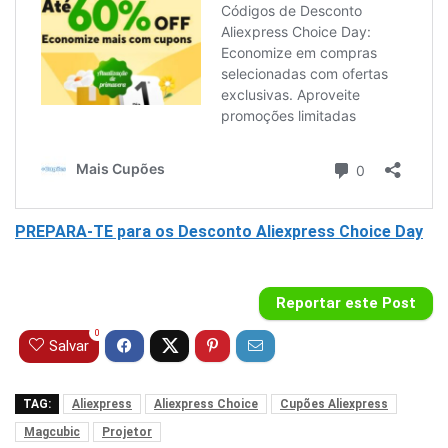
PREPARA-TE para os Desconto Aliexpress Choice Day
Reportar este Post
0
Salvar
TAG:
Aliexpress
Aliexpress Choice
Cupões Aliexpress
Magcubic
Projetor