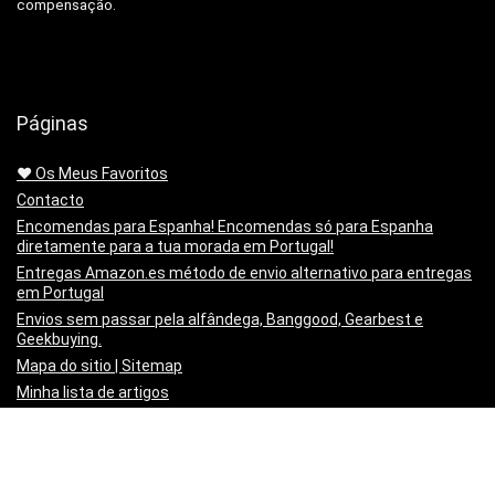
compensação.
Páginas
❤️ Os Meus Favoritos
Contacto
Encomendas para Espanha! Encomendas só para Espanha
diretamente para a tua morada em Portugal!
Entregas Amazon.es método de envio alternativo para entregas
em Portugal
Envios sem passar pela alfândega, Banggood, Gearbest e
Geekbuying.
Mapa do sitio | Sitemap
Minha lista de artigos
Não queres mais o produto!? Chegou estragado! o PayPal paga-
te os Portes para o Devolveres.
Política de privacidade
Preço Mínimo Garantido