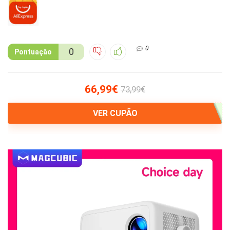
0
0
Pontuação
66,99€
73,99€
VER CUPÃO