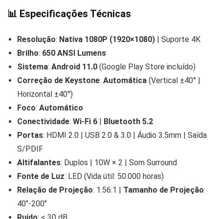
📊
Especificações Técnicas
Resolução
:
Nativa 1080P (1920×1080)
| Suporte 4K
Brilho
:
650 ANSI Lumens
Sistema
:
Android 11.0
(Google Play Store incluído)
Correção de Keystone
:
Automática
(Vertical ±40° |
Horizontal ±40°)
Foco
:
Automático
Conectividade
:
Wi-Fi 6
|
Bluetooth 5.2
Portas
: HDMI 2.0 | USB 2.0 & 3.0 | Áudio 3.5mm | Saída
S/PDIF
Altifalantes
: Duplos | 10W × 2 | Som Surround
Fonte de Luz
: LED (Vida útil: 50.000 horas)
Relação de Projeção
: 1.56:1 |
Tamanho de Projeção
:
40″-200″
Ruído
: < 30 dB