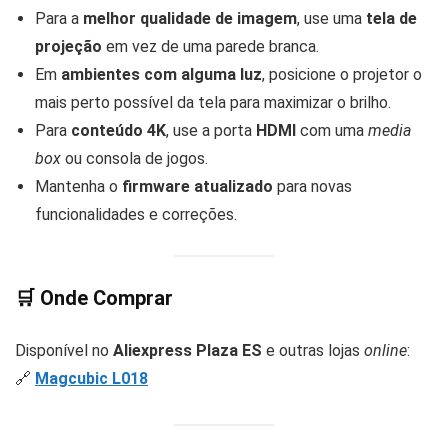
Para a
melhor qualidade de imagem
, use uma
tela de
projeção
em vez de uma parede branca.
Em
ambientes com alguma luz
, posicione o projetor o
mais perto possível da tela para maximizar o brilho.
Para
conteúdo 4K
, use a porta
HDMI
com uma
media
box
ou consola de jogos.
Mantenha o
firmware atualizado
para novas
funcionalidades e correções.
🛒
Onde Comprar
Disponível no
Aliexpress Plaza ES
e outras lojas
online
:
🔗
Magcubic L018