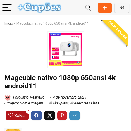
ENVIO ESPANHA
Início
»
Magcubic nativo 1080p 650ansi 4k android11
Magcubic nativo 1080p 650ansi 4k
android11
Porquinho Mealheiro
4 de Novembro, 2025
Projetor
,
Som e Imagem
Aliexpress
,
Aliexpress Plaza
0
Salvar