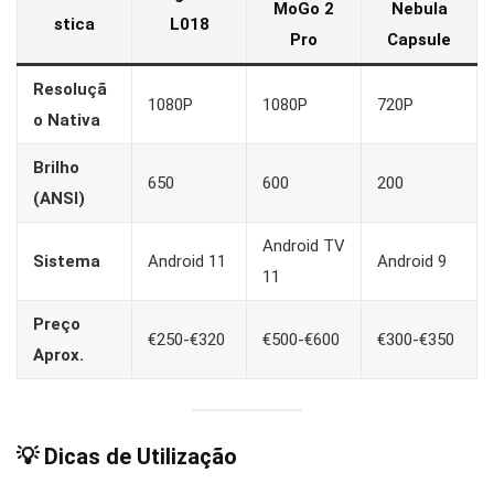
MoGo 2
Nebula
stica
L018
Pro
Capsule
Resoluçã
1080P
1080P
720P
o Nativa
Brilho
650
600
200
(ANSI)
Android TV
Sistema
Android 11
Android 9
11
Preço
€250-€320
€500-€600
€300-€350
Aprox.
💡
Dicas de Utilização