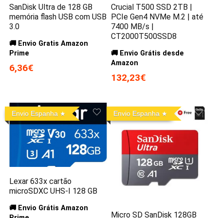
SanDisk Ultra de 128 GB
Crucial T500 SSD 2TB |
memória flash USB com USB
PCIe Gen4 NVMe M.2 | até
3.0
7400 MB/s |
CT2000T500SSD8
🚚 Envio Gratis Amazon
Prime
🚚 Envio Grátis desde
Amazon
6,36€
132,23€
Envio Espanha
Envio Espanha
Lexar 633x cartão
microSDXC UHS-I 128 GB
🚚 Envio Grátis Amazon
Micro SD SanDisk 128GB
Prime