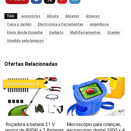
TAG:
acessórios
Alicate
Alicates
Amazon
Casa e Jardim
Electrónica e Ferramentas
engenhoca
Envio desde Espanha
Gadgets
Multiferramentas
Stanley
Vendido pela Amazon
Ofertas Relacionadas
Envio Espanha
Roçadora a bateria 21 V
Microscópio para crianças,
motor de 800W + 2 Baterias
microscópio digital 1000 x 4