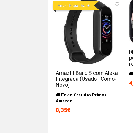
Envio Espanha
R
p
r
Amazfit Band 5 com Alexa

Integrada (Usado | Como-
4
Novo)
🚚 Envio Gratuito Primes
Amazon
8,35€