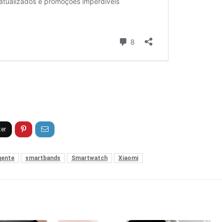
igente
smartbands
Smartwatch
Xiaomi