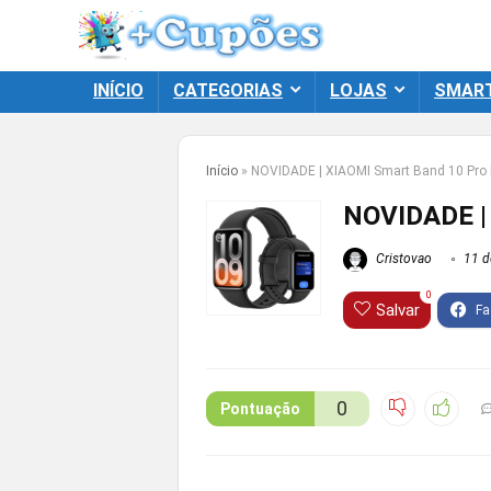
INÍCIO
CATEGORIAS
LOJAS
SMAR
Início
»
NOVIDADE | XIAOMI Smart Band 10 Pro
NOVIDADE |
Cristovao
11 d
0
Salvar
0
Pontuação