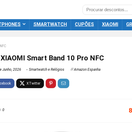
TPHONES
SMARTWATCH
CUPÕES
XIAOMI
GR
 NFC
 XIAOMI Smart Band 10 Pro NFC
e Junho, 2026
Smartwatch e Relógios
Amazon Espanha
8
0