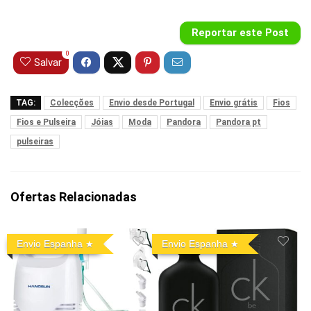
Reportar este Post
0
Salvar
TAG:
Colecções
Envio desde Portugal
Envio grátis
Fios
Fios e Pulseira
Jóias
Moda
Pandora
Pandora pt
pulseiras
Ofertas Relacionadas
Envio Espanha
Envio Espanha