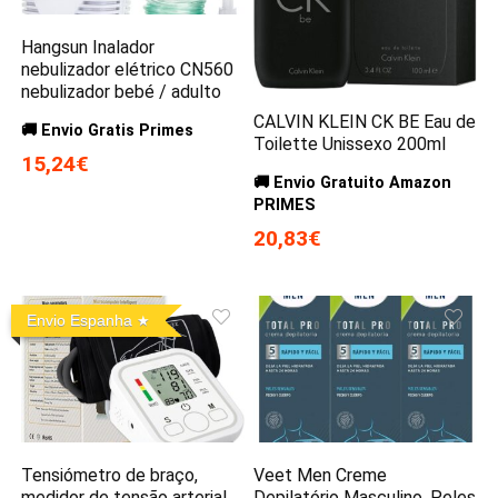
Hangsun Inalador
nebulizador elétrico CN560
nebulizador bebé / adulto
CALVIN KLEIN CK BE Eau de
🚚 Envio Gratis Primes
Toilette Unissexo 200ml
15,24€
🚚 Envio Gratuito Amazon
PRIMES
20,83€
Envio Espanha
Tensiómetro de braço,
Veet Men Creme
medidor de tensão arterial
Depilatório Masculino, Peles