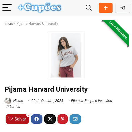
LOJA NACIONAL
Início
»
Pijama Harvard University
Pijama Harvard University
Nicole
22 de Outubro, 2025
Pijamas
,
Roupa e Vestuário
Lefties
0
Salvar