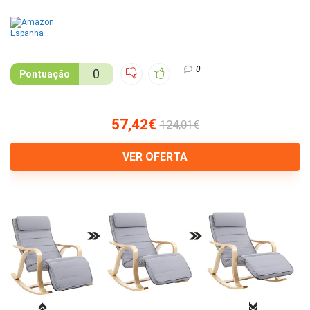
0
0
Pontuação
57,42€
124,01€
VER OFERTA