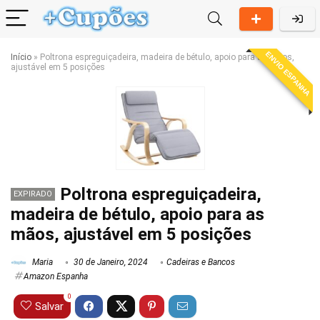
ENVIO ESPANHA
Início
»
Poltrona espreguiçadeira, madeira de bétulo, apoio para as mãos,
ajustável em 5 posições
Poltrona espreguiçadeira,
EXPIRADO
madeira de bétulo, apoio para as
mãos, ajustável em 5 posições
Maria
30 de Janeiro, 2024
Cadeiras e Bancos
Amazon Espanha
0
Salvar