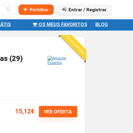
Partilhar
Entrar / Registrar
ÁTIS
❤️ OS MEUS FAVORITOS
BLOG
ENVIO ESPANHA
as (29)
15,12€
VER OFERTA