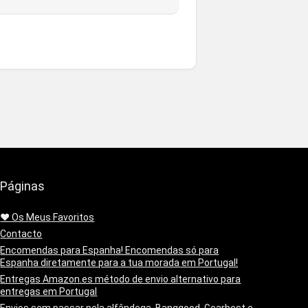
Páginas
❤️ Os Meus Favoritos
Contacto
Encomendas para Espanha! Encomendas só para
Espanha diretamente para a tua morada em Portugal!
Entregas Amazon.es método de envio alternativo para
entregas em Portugal