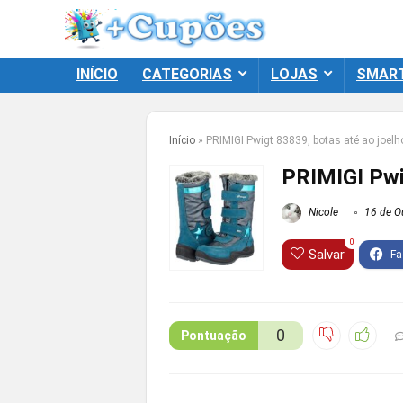
INÍCIO
CATEGORIAS
LOJAS
SMAR
Início
»
PRIMIGI Pwigt 83839, botas até ao joel
PRIMIGI Pwi
Nicole
16 de O
0
Salvar
0
Pontuação