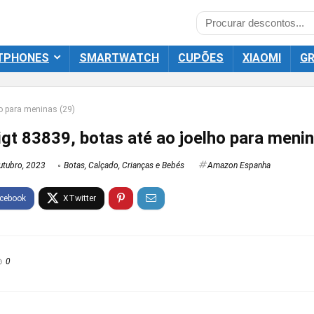
TPHONES
SMARTWATCH
CUPÕES
XIAOMI
GR
ho para meninas (29)
gt 83839, botas até ao joelho para menin
utubro, 2023
Botas
,
Calçado
,
Crianças e Bebés
Amazon Espanha
0