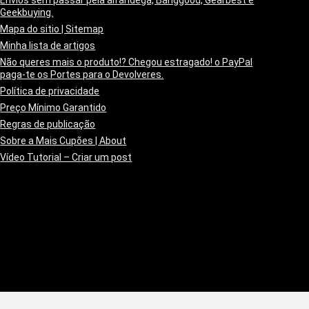
Envios sem passar pela alfândega, Banggood, Gearbest e
Geekbuying.
Mapa do sitio | Sitemap
Minha lista de artigos
Não queres mais o produto!? Chegou estragado! o PayPal
paga-te os Portes para o Devolveres.
Política de privacidade
Preço Mínimo Garantido
Regras de publicação
Sobre a Mais Cupões | About
Vídeo Tutorial – Criar um post