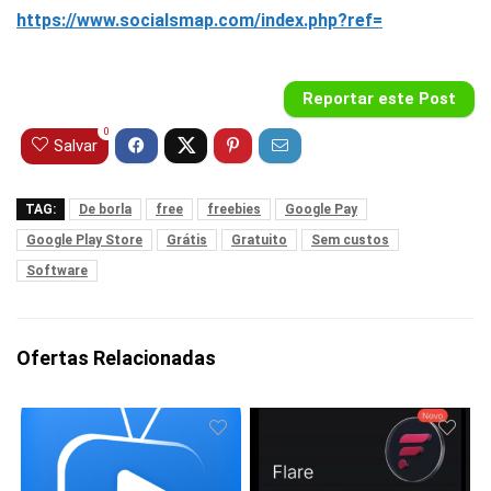
https://www.socialsmap.com/index.php?ref=
Reportar este Post
0
Salvar
TAG:
De borla
free
freebies
Google Pay
Google Play Store
Grátis
Gratuito
Sem custos
Software
Ofertas Relacionadas