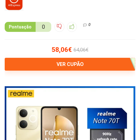
0
0
Pontuação
58,06€
64,06€
VER CUPÃO