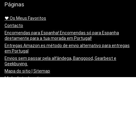
Páginas
❤️ Os Meus Favoritos
Contacto
Encomendas para Espanha! Encomendas só para Espanha
diretamente para a tua morada em Portugal!
Entregas Amazon.es método de envio alternativo para entregas
em Portugal
Envios sem passar pela alfândega, Banggood, Gearbest e
Geekbuying.
Mapa do sitio | Sitemap
Minha lista de artigos
Não queres mais o produto!? Chegou estragado! o PayPal paga-
te os Portes para o Devolveres.
Política de privacidade
Preço Mínimo Garantido
Regras de publicação
Sobre a Mais Cupões | About
Vídeo Tutorial – Criar um post