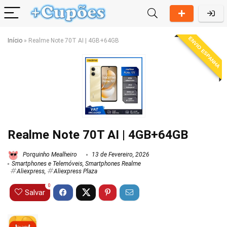
ENVIO ESPANHA
Início
»
Realme Note 70T AI | 4GB+64GB
Realme Note 70T AI | 4GB+64GB
Porquinho Mealheiro
13 de Fevereiro, 2026
Smartphones e Telemóveis
,
Smartphones Realme
Aliexpress
,
Aliexpress Plaza
0
Salvar