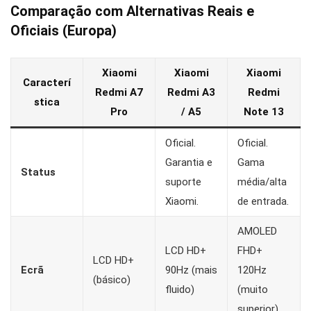
Comparação com Alternativas Reais e
Oficiais (Europa)
Xiaomi
Xiaomi
Xiaomi
Caracterí
Redmi A7
Redmi A3
Redmi
stica
Pro
/ A5
Note 13
Oficial.
Oficial.
Garantia e
Gama
Status
suporte
média/alta
Xiaomi.
de entrada.
AMOLED
LCD HD+
FHD+
LCD HD+
Ecrã
90Hz (mais
120Hz
(básico)
fluido)
(muito
superior)