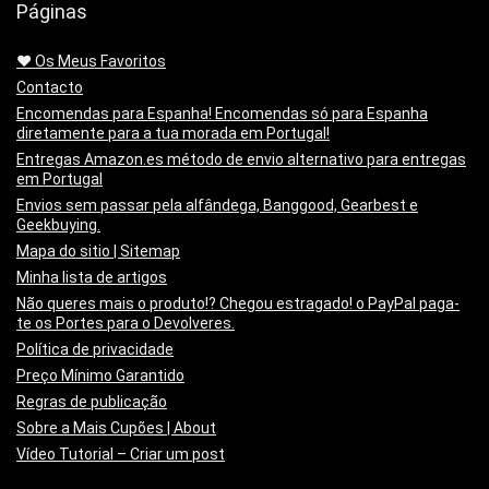
Páginas
❤️ Os Meus Favoritos
Contacto
Encomendas para Espanha! Encomendas só para Espanha
diretamente para a tua morada em Portugal!
Entregas Amazon.es método de envio alternativo para entregas
em Portugal
Envios sem passar pela alfândega, Banggood, Gearbest e
Geekbuying.
Mapa do sitio | Sitemap
Minha lista de artigos
Não queres mais o produto!? Chegou estragado! o PayPal paga-
te os Portes para o Devolveres.
Política de privacidade
Preço Mínimo Garantido
Regras de publicação
Sobre a Mais Cupões | About
Vídeo Tutorial – Criar um post