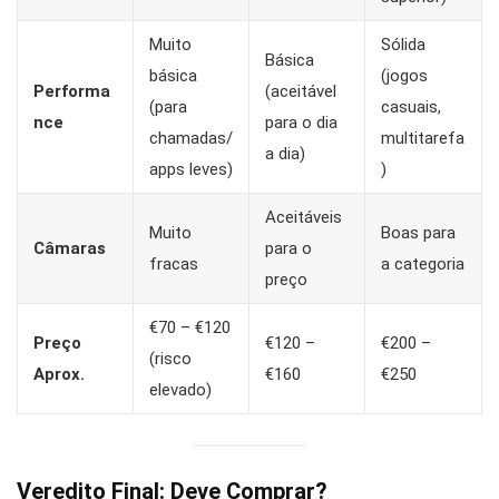
Muito
Sólida
Básica
básica
(jogos
Performa
(aceitável
(para
casuais,
nce
para o dia
chamadas/
multitarefa
a dia)
apps leves)
)
Aceitáveis
Muito
Boas para
Câmaras
para o
fracas
a categoria
preço
€70 – €120
Preço
€120 –
€200 –
(risco
Aprox.
€160
€250
elevado)
Veredito Final: Deve Comprar?