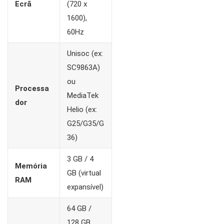
Ecrã
(720 x
1600),
60Hz
Unisoc (ex:
SC9863A)
ou
Processa
MediaTek
dor
Helio (ex:
G25/G35/G
36)
3 GB / 4
Memória
GB (virtual
RAM
expansível)
64 GB /
128 GB