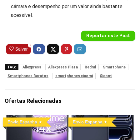
câmara e desempenho por um valor ainda bastante
acessível.
Reportar este Post
0
Salvar
TAG:
Aliexpress
Aliexpress Plaza
Redmi
Smartphone
Smartphones Baratos
smartphones xiaomi
Xiaomi
Ofertas Relacionadas
Envio Espanha
Envio Espanha