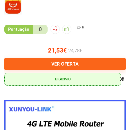
0
0
Pontuação
21,53€
24,78€
VER OFERTA
BIG03VIO