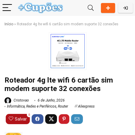
Início
»
Roteador 4g lte wifi 6 cartão sim modem suporte 32 conexões
Roteador 4g lte wifi 6 cartão sim
modem suporte 32 conexões
Cristovao
6 de Junho, 2026
Informática
,
Redes e Periféricos
,
Router
Aliexpress
0
Salvar