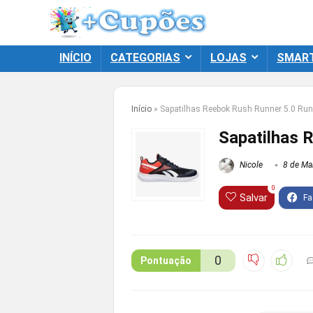
INÍCIO
CATEGORIAS
LOJAS
SMAR
Início
»
Sapatilhas Reebok Rush Runner 5.0 Ru
Sapatilhas 
Nicole
8 de Ma
0
Salvar
0
Pontuação