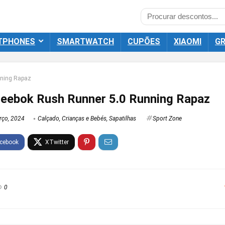
TPHONES
SMARTWATCH
CUPÕES
XIAOMI
GR
nning Rapaz
Reebok Rush Runner 5.0 Running Rapaz
rço, 2024
Calçado
,
Crianças e Bebés
,
Sapatilhas
Sport Zone
0