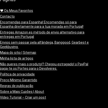
❤️ Os Meus Favoritos
Contacto
Encomendas para Espanha! Encomendas só para
Espanha diretamente para a tua morada em Portugal!
Entregas Amazon.es método de envio alternativo para
entregas em Portugal
Envios sem passar pela alfândega, Banggood, Gearbest e
Geekbuying.
Mapa do sitio | Sitemap
Minha lista de artigos
Não queres mais o produto!? Chegou estragado! o PayPal
paga-te os Portes para o Devolveres.
Política de privacidade
Preço Mínimo Garantido
Regras de publicação
Sobre a Mais Cupões | About
Vídeo Tutorial – Criar um post