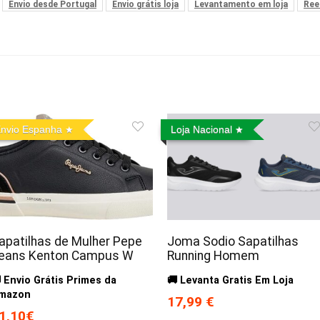
Envio desde Portugal
Envio grátis loja
Levantamento em loja
Ree
nvio Espanha
Loja Nacional
apatilhas de Mulher Pepe
Joma Sodio Sapatilhas
eans Kenton Campus W
Running Homem
 Envio Grátis Primes da
🚚 Levanta Gratis Em Loja
mazon
17,99 €
1,10€