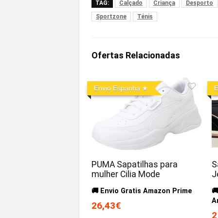
TAG:
Calçado
Criança
Desporto
Sportzone
Ténis
Ofertas Relacionadas
Envio Espanha
E
PUMA Sapatilhas para
S
mulher Cilia Mode
J
🚚 Envio Gratis Amazon Prime

A
26,43€
2