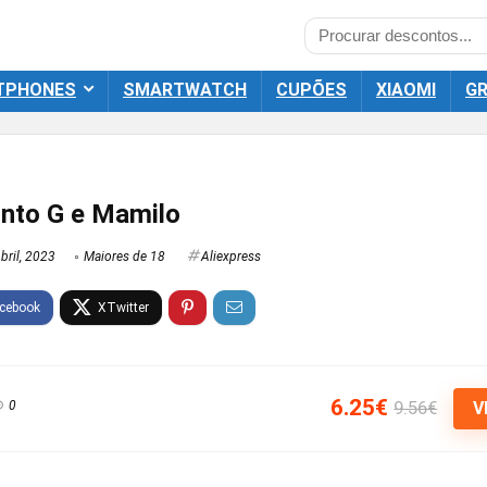
TPHONES
SMARTWATCH
CUPÕES
XIAOMI
GR
onto G e Mamilo
bril, 2023
Maiores de 18
Aliexpress
6.25€
9.56€
0
V