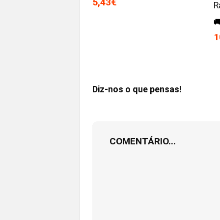
5,43€
R

1
Diz-nos o que pensas!
COMENTÁRIO...