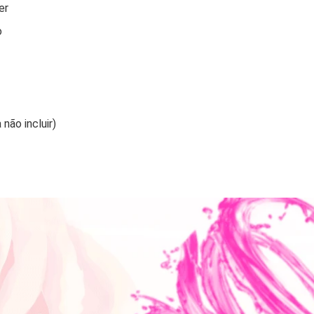
er
o
não incluir)