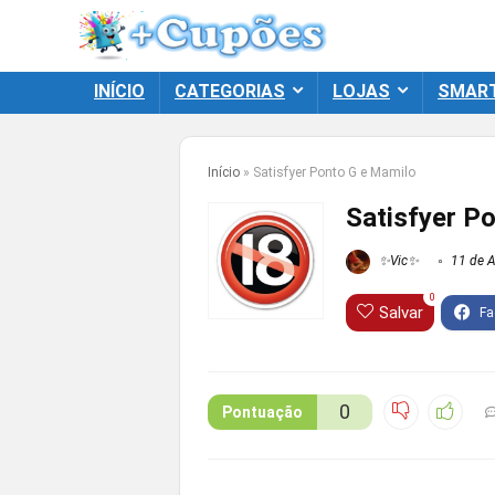
INÍCIO
CATEGORIAS
LOJAS
SMAR
Início
»
Satisfyer Ponto G e Mamilo
Satisfyer P
✨Vic✨
11 de A
0
Salvar
0
Pontuação