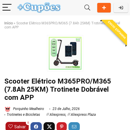
ENVIO ESPANHA
Início
»
Scooter Elétrico M365PRO/M365 (7.8Ah 25KM) Trotinete Dobrável
com APP
Scooter Elétrico M365PRO/M365
(7.8Ah 25KM) Trotinete Dobrável
com APP
Porquinho Mealheiro
23 de Julho, 2026
Trotinetes e Bicicletas
Aliexpress
,
Aliexpress Plaza
0
Salvar