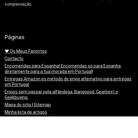
compensação.
Páginas
❤️ Os Meus Favoritos
Contacto
Encomendas para Espanha! Encomendas só para Espanha
diretamente para a tua morada em Portugal!
Entregas Amazon.es método de envio alternativo para entregas
em Portugal
Envios sem passar pela alfândega, Banggood, Gearbest e
Geekbuying.
Mapa do sitio | Sitemap
Minha lista de artigos
Não queres mais o produto!? Chegou estragado! o PayPal paga-
te os Portes para o Devolveres.
Política de privacidade