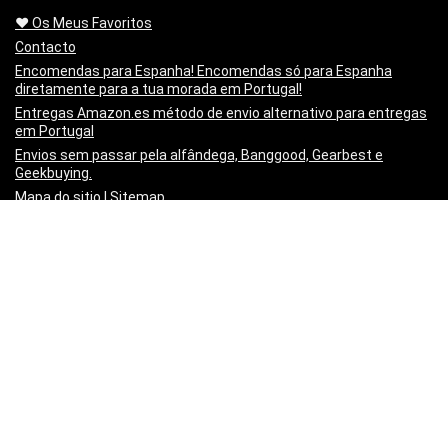
❤️ Os Meus Favoritos
Contacto
Encomendas para Espanha! Encomendas só para Espanha
diretamente para a tua morada em Portugal!
Entregas Amazon.es método de envio alternativo para entregas
em Portugal
Envios sem passar pela alfândega, Banggood, Gearbest e
Geekbuying.
Mapa do sitio | Sitemap
Minha lista de artigos
Não queres mais o produto!? Chegou estragado! o PayPal paga-
te os Portes para o Devolveres.
Política de privacidade
Preço Mínimo Garantido
Regras de publicação
Sobre a Mais Cupões | About
Vídeo Tutorial – Criar um post