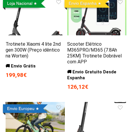
Loja Nacional
Envio Espanha
Trotinete Xiaomi 4 lite 2nd
Scooter Elétrico
gen 300W (Preço idêntico
M365PRO/M365 (7.8Ah
na Worten)
25KM) Trotinete Dobrável
com APP
🚚 Envio Grátis
🚚 Envio Gratuito Desde
199,98€
Espanha
126,12€
Envio Europeu