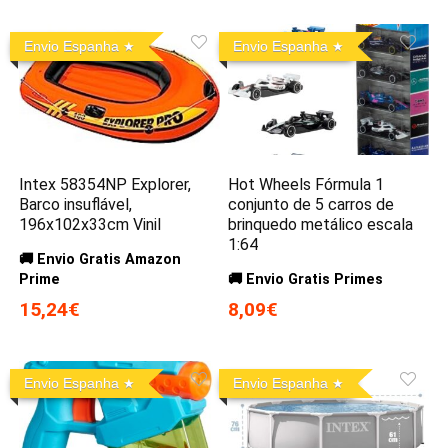
Envio Espanha
Envio Espanha
Intex 58354NP Explorer,
Hot Wheels Fórmula 1
Barco insuflável,
conjunto de 5 carros de
196x102x33cm Vinil
brinquedo metálico escala
1:64
🚚 Envio Gratis Amazon
Prime
🚚 Envio Gratis Primes
15,24€
8,09€
Envio Espanha
Envio Espanha