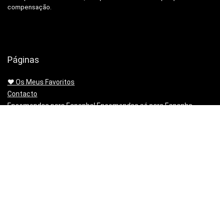
compensação.
Páginas
❤️ Os Meus Favoritos
Contacto
Encomendas para Espanha! Encomendas só para Espanha
diretamente para a tua morada em Portugal!
Entregas Amazon.es método de envio alternativo para entregas
em Portugal
Envios sem passar pela alfândega, Banggood, Gearbest e
Geekbuying.
Mapa do sitio | Sitemap
Minha lista de artigos
Não queres mais o produto!? Chegou estragado! o PayPal paga-
te os Portes para o Devolveres.
Política de privacidade