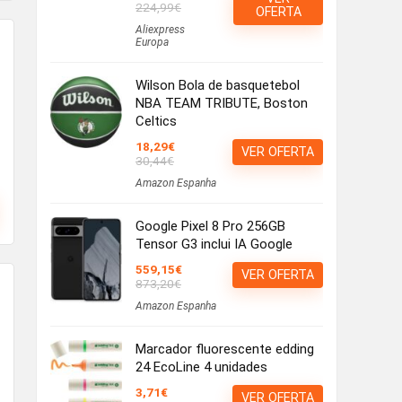
224,99€
OFERTA
Aliexpress
Europa
Wilson Bola de basquetebol
NBA TEAM TRIBUTE, Boston
Celtics
18,29€
VER OFERTA
30,44€
Amazon Espanha
Google Pixel 8 Pro 256GB
Tensor G3 inclui IA Google
559,15€
VER OFERTA
873,20€
Amazon Espanha
Marcador fluorescente edding
24 EcoLine 4 unidades
3,71€
VER OFERTA