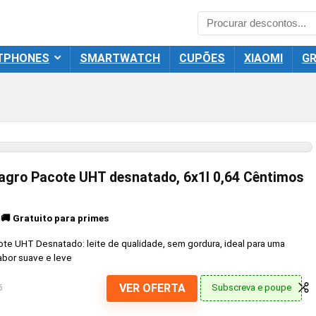
TPHONES
SMARTWATCH
CUPÕES
XIAOMI
GR
agro Pacote UHT desnatado, 6x1l 0,64 Cêntimos
🚚 Gratuito para primes
e UHT Desnatado: leite de qualidade, sem gordura, ideal para uma
bor suave e leve
VER OFERTA
Subscreva e poupe
6