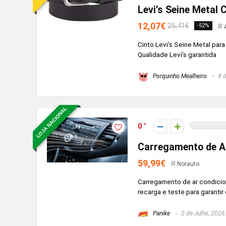
Levi’s Seine Metal
12,07€
25,41€
-52%
Cinto Levi's Seine Metal para
Qualidade Levi's garantida
Porquinho Mealheiro
8 d
LOJA NACIONAL
0
Carregamento de A
59,99€
Norauto
Carregamento de ar condici
recarga e teste para garanti
Panike
2 de Julho, 2026