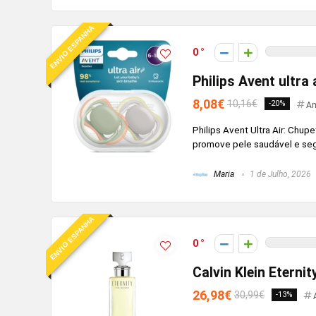
ENVIO ESPANHA
0
Philips Avent ultra
8,08€
10,16€
-20%
Am
Philips Avent Ultra Air: Chup
promove pele saudável e se
Maria
1 de Julho, 2026
ENVIO ESPANHA
0
Calvin Klein Eterni
26,98€
30,99€
-13%