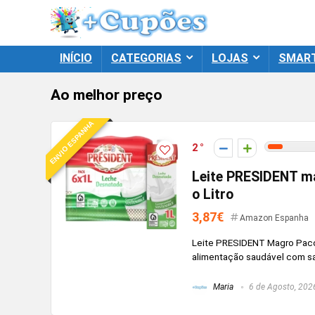
INÍCIO
CATEGORIAS
LOJAS
SMAR
Ao melhor preço
ENVIO ESPANHA
2
Leite PRESIDENT m
o Litro
3,87€
Amazon Espanha
Leite PRESIDENT Magro Pacot
alimentação saudável com sa
Maria
6 de Agosto, 202