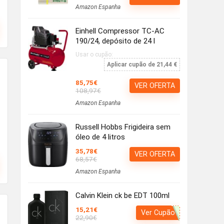
Amazon Espanha
Einhell Compressor TC-AC
190/24, depósito de 24 l
Usar o cupão:
Aplicar cupão de 21,44 €
85,75€
VER OFERTA
108,97€
Amazon Espanha
Russell Hobbs Frigideira sem
óleo de 4 litros
35,78€
VER OFERTA
68,57€
Amazon Espanha
Calvin Klein ck be EDT 100ml
15,21€
Ver Cupão
22,90€