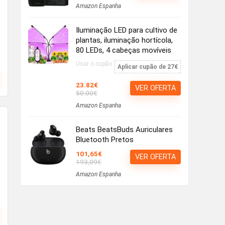
Amazon Espanha
Iluminação LED para cultivo de
plantas, iluminação hortícola,
80 LEDs, 4 cabeças movíveis
Usar o cupão:
Aplicar cupão de 27€
23.82€
VER OFERTA
50.00€
Amazon Espanha
Beats BeatsBuds Auriculares
Bluetooth Pretos
101,65€
VER OFERTA
193,09€
Amazon Espanha