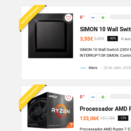
ENVIO ESPANHA
0
SIMON 10 Wall Swi
3,55€
5,89€
-40%
Ama
SIMON 10 Wall Switch 230V B
INTERRUPTOR SIMON: Controle 
Maria
28 de Julho, 2026
ENVIO ESPANHA
0
Processador AMD R
133,06€
151,18€
-12%
Processador AMD Ryzen 7 570