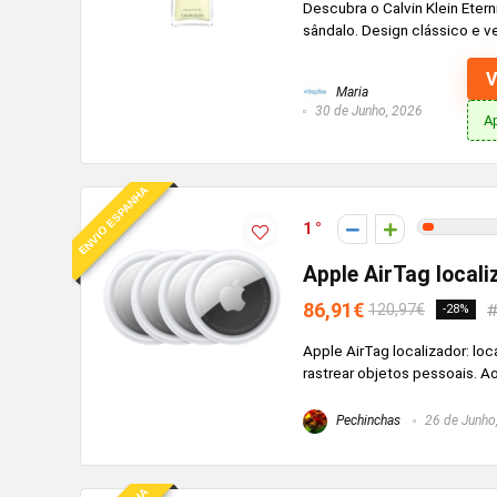
Descubra o Calvin Klein Etern
sândalo. Design clássico e v
V
Maria
30 de Junho, 2026
A
ENVIO ESPANHA
1
Apple AirTag locali
86,91€
120,97€
-28%
Apple AirTag localizador: loc
rastrear objetos pessoais. 
Pechinchas
26 de Junho