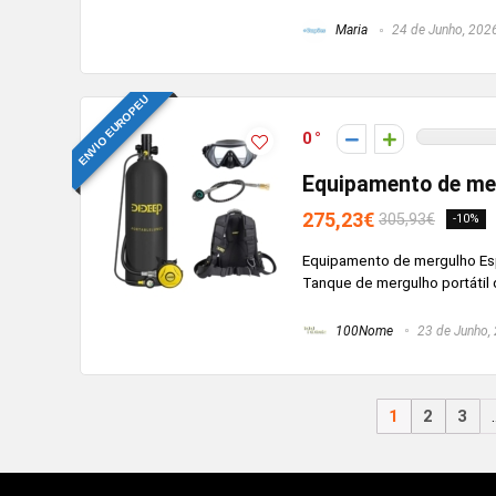
Maria
24 de Junho, 202
ENVIO EUROPEU
0
Equipamento de mer
275,23€
305,93€
-10%
Equipamento de mergulho Es
Tanque de mergulho portátil d
100Nome
23 de Junho,
1
2
3