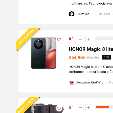
multitarefas. Tecnologia ava
Cristovao
10 de Julho, 
ENVIO ESPANHA
0
HONOR Magic 8 lit
264,96€
306,12€
-13%
HONOR Magic 8 Lite – O suces
performance equilibrada e fun
Porquinho Mealheiro
9 d
ENVIO ESPANHA
5