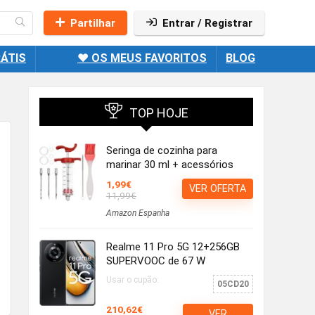
Partilhar
Entrar / Registrar
ÁTIS
❤️ OS MEUS FAVORITOS
BLOG
TOP HOJE
Seringa de cozinha para
marinar 30 ml + acessórios
1,99€
VER OFERTA
11,99€
Amazon Espanha
Realme 11 Pro 5G 12+256GB
SUPERVOOC de 67 W
Usar o cupão:
05CD20
210,62€
VER