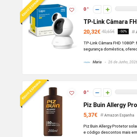
ENVIO ESPANHA
0
TP-Link Câmara F
20,32€
40,65€
-50%
TP-Link Câmara FHD 1080P: Mo
segurança doméstica, oferece 
Maria
26 de Junho, 202
ENVIO ESPANHA
0
Piz Buin Allergy Pr
5,37€
Amazon Espanha
Piz Buin Allergy Protetor s
e código descontos mais emel