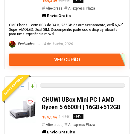
169,43€
-11%
189,43€
Aliexpress
,
Aliexpress Plaza
🚚 Envio Gratis
CMF Phone 1 com 8GB de RAM, 256GB de armazenamento, ecrã 6,67”
Super AMOLED, Dual SIM. Desempenho poderoso e display vibrante
para uma experiência móvel ...
Pechinchas
14 de Janeiro, 2026
VER CUPÃO
ENVIO ESPANHA
0
CHUWI UBox Mini PC | AMD
Ryzen 5 6600H | 16GB+512GB
184,54€
-14%
214,54€
Aliexpress
,
Aliexpress Plaza
🚚 Envio Gratuito