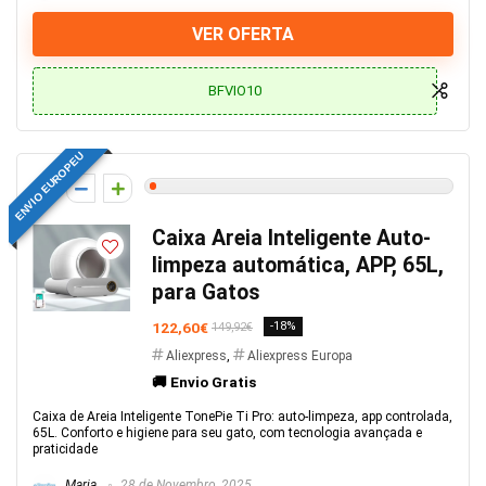
VER OFERTA
BFVIO10
ENVIO EUROPEU
1
Caixa Areia Inteligente Auto-
limpeza automática, APP, 65L,
para Gatos
122,60€
-18%
149,92€
Aliexpress
,
Aliexpress Europa
🚚 Envio Gratis
Caixa de Areia Inteligente TonePie Ti Pro: auto-limpeza, app controlada,
65L. Conforto e higiene para seu gato, com tecnologia avançada e
praticidade
Maria
28 de Novembro, 2025