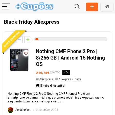
Black friday Aliexpress
ENVIO ESPANHA
2
Nothing CMF Phone 2 Pro |
8/256 GB | Android 15 Nothing
OS
216,78€
-8%
236,78€
Aliexpress
,
Aliexpress Plaza
🚚 Envio Gratuito
Nothing CMF Phone 2 Pro O Nothing CMF Phone 2 Pro é um
smartphone de gama média que promete redefinir as expectativas no
segmento. Com lançamento previsto ...
Pechinchas
3 de Julho, 2026