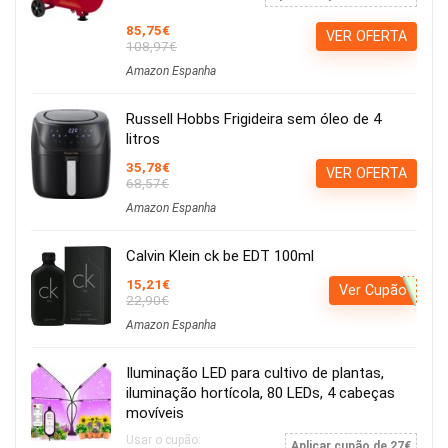
85,75€
VER OFERTA
108,97€
Amazon Espanha
Russell Hobbs Frigideira sem óleo de 4
litros
35,78€
VER OFERTA
68,57€
Amazon Espanha
Calvin Klein ck be EDT 100ml
15,21€
Ver Cupão
22,90€
Amazon Espanha
Iluminação LED para cultivo de plantas,
iluminação hortícola, 80 LEDs, 4 cabeças
movíveis
Usar o cupão:
Aplicar cupão de 27€