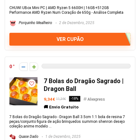
CHUWI UBox Mini PC | AMD Ryzen 5 6600H | 16GB+512GB
Performance AMD Ryzen Num Coração de 650g - Análise Completa
Porquinho Mealheiro
2 de Dezembro, 2025
VER CUPÃO
0
7 Bolas do Dragão Sagrado |
Dragon Ball
9,34€
-18%
11,34€
Aliexpress
🚚 Envio Gratuito
7 Bolas do Dragão Sagrado - Dragon Ball 3.5cm 1:1 bola de resina 7
peças/conjunto figura de ação brinquedos summon shenron desejo
coleção anime modelo ...
Quase Dado
1 de Dezembro, 2025