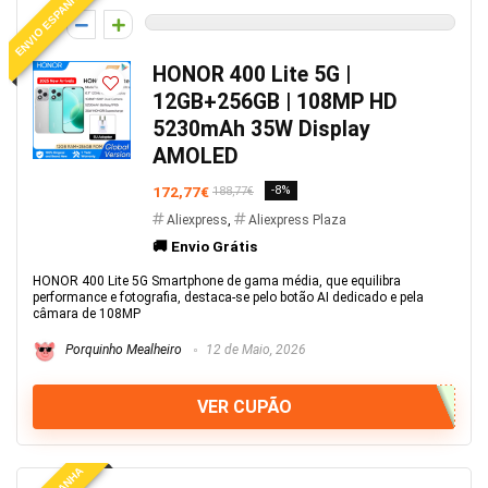
ENVIO ESPANHA
0
HONOR 400 Lite 5G |
12GB+256GB | 108MP HD
5230mAh 35W Display
AMOLED
172,77€
-8%
188,77€
Aliexpress
,
Aliexpress Plaza
🚚 Envio Grátis
HONOR 400 Lite 5G Smartphone de gama média, que equilibra
performance e fotografia, destaca-se pelo botão AI dedicado e pela
câmara de 108MP
Porquinho Mealheiro
12 de Maio, 2026
VER CUPÃO