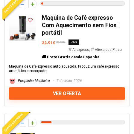
ENVIO ESPANHA
1
Maquina de Café expresso
Com Aquecimento sem Fios |
portátil
22,91€
-36%
35,98€
Aliexpress
,
Aliexpress Plaza
🚚 Frete Gratis desde Espanha
Maquina de Cafe expresso auto aquecida, Produz um café expresso
aromático e encorpado
Porquinho Mealheiro
7 de Maio, 2026
VER OFERTA
ENVIO ESPANHA
6