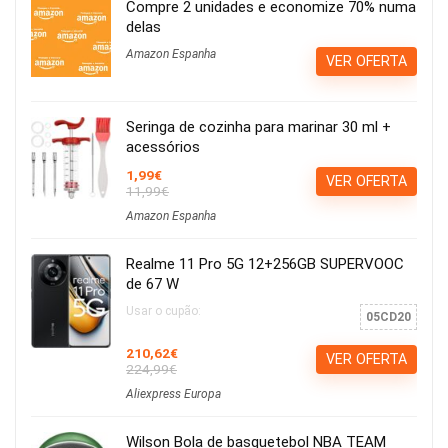
Compre 2 unidades e economize 70% numa
delas
Amazon Espanha
VER OFERTA
Seringa de cozinha para marinar 30 ml +
acessórios
1,99€
VER OFERTA
11,99€
Amazon Espanha
Realme 11 Pro 5G 12+256GB SUPERVOOC
de 67 W
Usar o cupão:
05CD20
210,62€
VER OFERTA
224,99€
Aliexpress Europa
Wilson Bola de basquetebol NBA TEAM