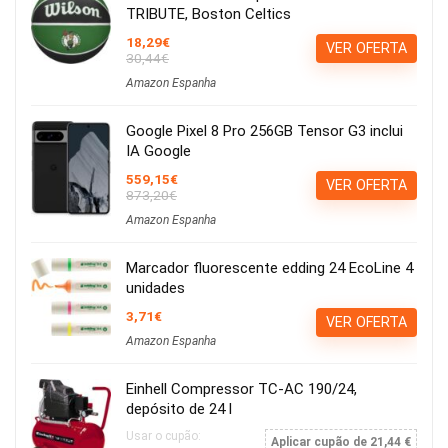
TRIBUTE, Boston Celtics
18,29€
VER OFERTA
30,44€
Amazon Espanha
Google Pixel 8 Pro 256GB Tensor G3 inclui
IA Google
559,15€
VER OFERTA
873,20€
Amazon Espanha
Marcador fluorescente edding 24 EcoLine 4
unidades
3,71€
VER OFERTA
Amazon Espanha
Einhell Compressor TC-AC 190/24,
depósito de 24 l
Usar o cupão:
Aplicar cupão de 21,44 €