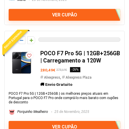
VER CUPÃO
ENVIO ESPANHA
0
POCO F7 Pro 5G | 12GB+256GB
| Carregamento a 120W
280,49€
-26%
378,64€
Aliexpress
,
Aliexpress Plaza
🚚 Envio Gratuito
POCO F7 Pro 5G | 12GB+256GB | os melhores preços atuais em
Portugal para o POCO F7 Pro onde comprá-lo mais barato com cupões
de desconto
Porquinho Mealheiro
25 de Novembro, 2025
VER CUPÃO