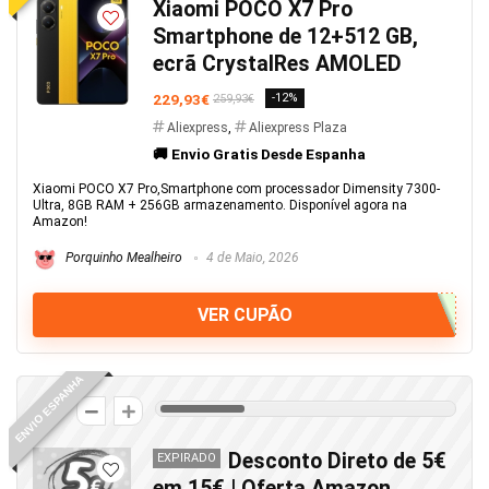
Xiaomi POCO X7 Pro
Smartphone de 12+512 GB,
ecrã CrystalRes AMOLED
229,93€
-12%
259,93€
Aliexpress
,
Aliexpress Plaza
🚚 Envio Gratis Desde Espanha
Xiaomi POCO X7 Pro,Smartphone com processador Dimensity 7300-
Ultra, 8GB RAM + 256GB armazenamento. Disponível agora na
Amazon!
Porquinho Mealheiro
4 de Maio, 2026
VER CUPÃO
ENVIO ESPANHA
14
Desconto Direto de 5€
EXPIRADO
em 15€ | Oferta Amazon