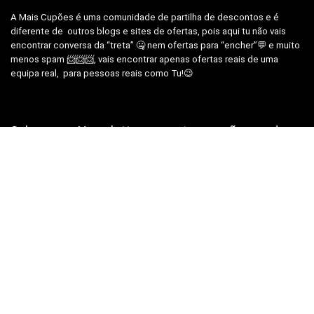
A Mais Cupões é uma comunidade de partilha de descontos e é
diferente de outros blogs e sites de ofertas, pois aqui tu não vais
encontrar conversa da “treta” 🤐 nem ofertas para “encher”💬 e muito
menos spam 📨📨📨, vais encontrar apenas ofertas reais de uma
equipa real, para pessoas reais como Tu!😉
Subscrever Newsletter, prometemos não mandar
SPAM
SUBSCREVER NEWSLETTER
Segue-nos nas redes sociais