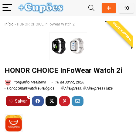
ENVIO ESPANHA
Início
»
HONOR CHOICE InFoWear Watch 2i
HONOR CHOICE InFoWear Watch 2i
Porquinho Mealheiro
16 de Junho, 2026
Honor
,
Smartwatch e Relógios
Aliexpress
,
Aliexpress Plaza
0
Salvar