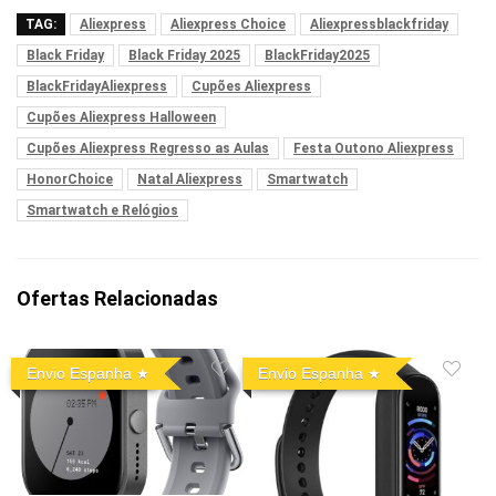
TAG:
Aliexpress
Aliexpress Choice
Aliexpressblackfriday
Black Friday
Black Friday 2025
BlackFriday2025
BlackFridayAliexpress
Cupões Aliexpress
Cupões Aliexpress Halloween
Cupões Aliexpress Regresso as Aulas
Festa Outono Aliexpress
HonorChoice
Natal Aliexpress
Smartwatch
Smartwatch e Relógios
Ofertas Relacionadas
Envio Espanha
Envio Espanha