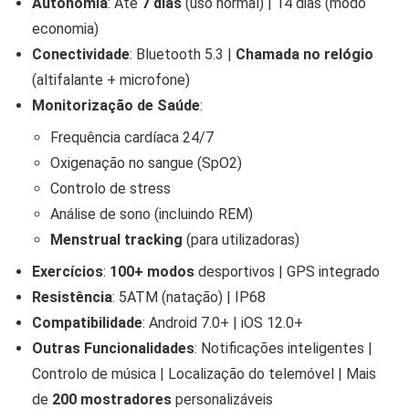
Autonomia
: Até
7 dias
(uso normal) | 14 dias (modo
economia)
Conectividade
: Bluetooth 5.3 |
Chamada no relógio
(altifalante + microfone)
Monitorização de Saúde
:
Frequência cardíaca 24/7
Oxigenação no sangue (SpO2)
Controlo de stress
Análise de sono (incluindo REM)
Menstrual tracking
(para utilizadoras)
Exercícios
:
100+ modos
desportivos | GPS integrado
Resistência
: 5ATM (natação) | IP68
Compatibilidade
: Android 7.0+ | iOS 12.0+
Outras Funcionalidades
: Notificações inteligentes |
Controlo de música | Localização do telemóvel | Mais
de
200 mostradores
personalizáveis