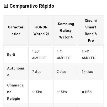
📊 Comparativo Rápido
Xiaomi
Samsung
Caracterí
HONOR
Smart
Galaxy
stica
Watch 2i
Band 8
Watch4
Pro
1.85″
1.4″
1.74″
Ecrã
AMOLED
AMOLED
AMOLED
Autonomi
7 dias
2 dias
14 dias
a
Chamada
no
✅ Sim
✅ Sim
❌ Não
Relógio