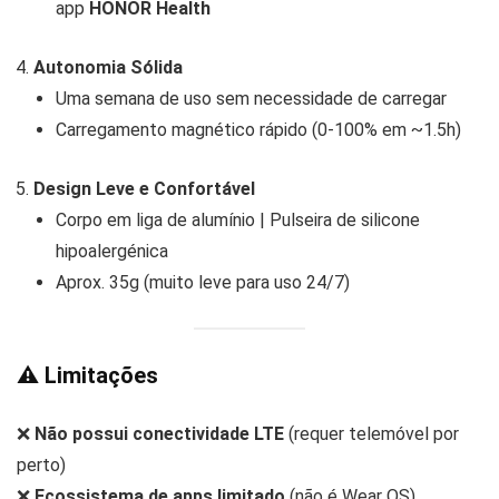
app
HONOR Health
Autonomia Sólida
Uma semana de uso sem necessidade de carregar
Carregamento magnético rápido (0-100% em ~1.5h)
Design Leve e Confortável
Corpo em liga de alumínio | Pulseira de silicone
hipoalergénica
Aprox. 35g (muito leve para uso 24/7)
⚠️ Limitações
❌
Não possui conectividade LTE
(requer telemóvel por
perto)
❌
Ecossistema de apps limitado
(não é Wear OS)