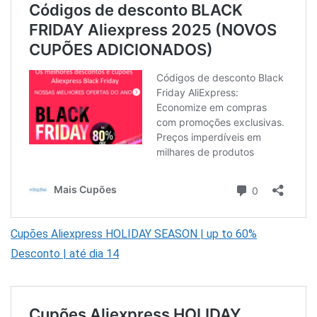
Cupões Aliexpress HOLIDAY SEASON | up to 60%
Desconto | até dia 14