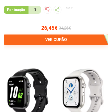
0
0
Pontuação
26,45€
34,26€
VER CUPÃO