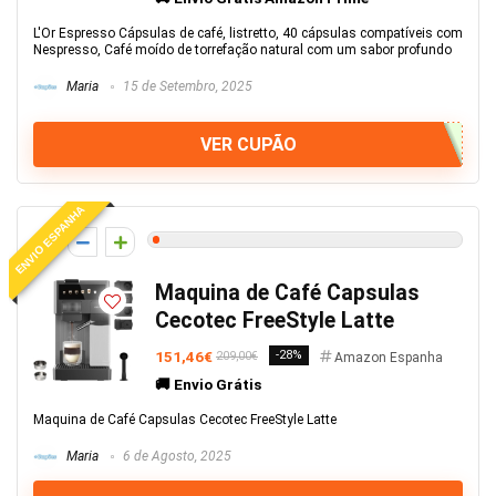
L'Or Espresso Cápsulas de café, listretto, 40 cápsulas compatíveis com
Nespresso, Café moído de torrefação natural com um sabor profundo
Maria
15 de Setembro, 2025
VER CUPÃO
ENVIO ESPANHA
1
Maquina de Café Capsulas
Cecotec FreeStyle Latte
151,46€
-28%
209,00€
Amazon Espanha
🚚 Envio Grátis
Maquina de Café Capsulas Cecotec FreeStyle Latte
Maria
6 de Agosto, 2025