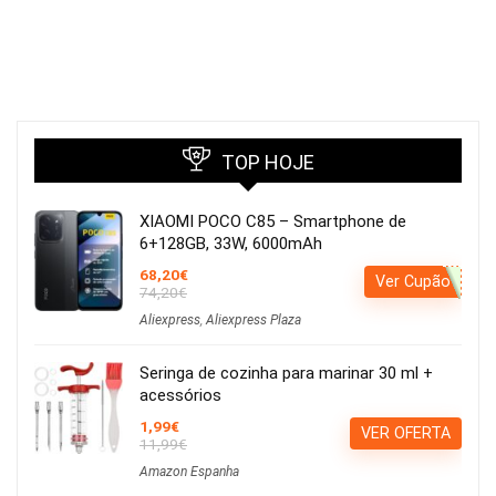
TOP HOJE
XIAOMI POCO C85 – Smartphone de
6+128GB, 33W, 6000mAh
68,20€
Ver Cupão
74,20€
Aliexpress
,
Aliexpress Plaza
Seringa de cozinha para marinar 30 ml +
acessórios
1,99€
VER OFERTA
11,99€
Amazon Espanha