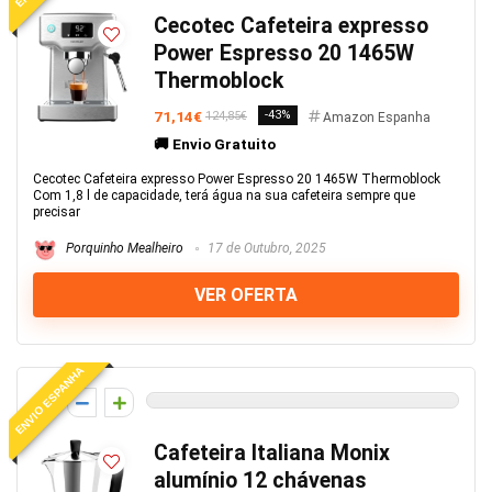
Cecotec Cafeteira expresso
Power Espresso 20 1465W
Thermoblock
71,14€
-43%
124,85€
Amazon Espanha
🚚 Envio Gratuito
Cecotec Cafeteira expresso Power Espresso 20 1465W Thermoblock
Com 1,8 l de capacidade, terá água na sua cafeteira sempre que
precisar
Porquinho Mealheiro
17 de Outubro, 2025
VER OFERTA
ENVIO ESPANHA
0
Cafeteira Italiana Monix
alumínio 12 chávenas