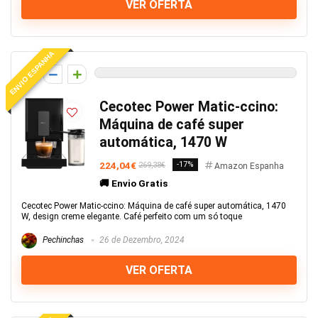
VER OFERTA
ENVIO ESPANHA
0
Cecotec Power Matic-ccino:
Máquina de café super
automática, 1470 W
224,04€
-17%
269,38€
Amazon Espanha
🚚 Envio Gratis
Cecotec Power Matic-ccino: Máquina de café super automática, 1470
W, design creme elegante. Café perfeito com um só toque
Pechinchas
26 de Dezembro, 2024
VER OFERTA