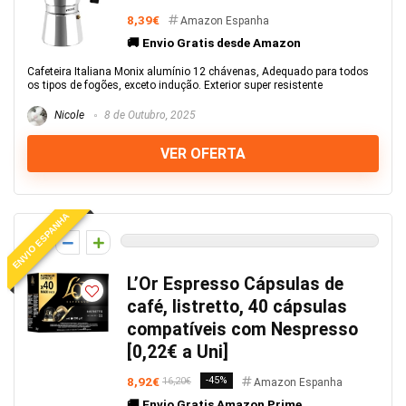
8,39€
Amazon Espanha
🚚 Envio Gratis desde Amazon
Cafeteira Italiana Monix alumínio 12 chávenas, Adequado para todos
os tipos de fogões, exceto indução. Exterior super resistente
Nicole
8 de Outubro, 2025
VER OFERTA
ENVIO ESPANHA
0
L’Or Espresso Cápsulas de
café, listretto, 40 cápsulas
compatíveis com Nespresso
[0,22€ a Uni]
8,92€
-45%
16,20€
Amazon Espanha
🚚 Envio Gratis Amazon Prime