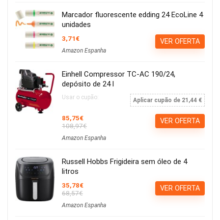
Marcador fluorescente edding 24 EcoLine 4
unidades
3,71€
VER OFERTA
Amazon Espanha
Einhell Compressor TC-AC 190/24,
depósito de 24 l
Usar o cupão:
Aplicar cupão de 21,44 €
85,75€
VER OFERTA
108,97€
Amazon Espanha
Russell Hobbs Frigideira sem óleo de 4
litros
35,78€
VER OFERTA
68,57€
Amazon Espanha