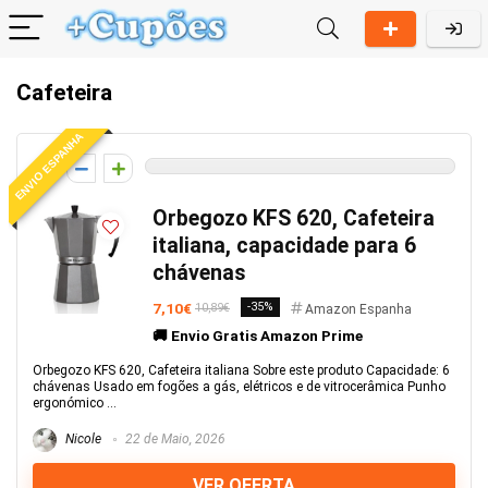
Cafeteira
ENVIO ESPANHA
0
Orbegozo KFS 620, Cafeteira
italiana, capacidade para 6
chávenas
7,10€
-35%
10,89€
Amazon Espanha
🚚 Envio Gratis Amazon Prime
Orbegozo KFS 620, Cafeteira italiana Sobre este produto Capacidade: 6
chávenas Usado em fogões a gás, elétricos e de vitrocerâmica Punho
ergonómico ...
Nicole
22 de Maio, 2026
VER OFERTA