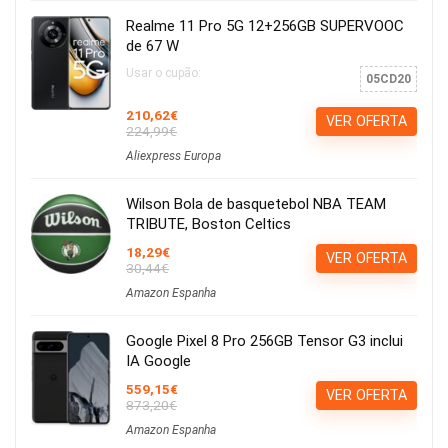
Realme 11 Pro 5G 12+256GB SUPERVOOC
de 67 W
Usar o cupão:
05CD20
210,62€
VER OFERTA
224,99€
Aliexpress Europa
Wilson Bola de basquetebol NBA TEAM
TRIBUTE, Boston Celtics
18,29€
VER OFERTA
30,44€
Amazon Espanha
Google Pixel 8 Pro 256GB Tensor G3 inclui
IA Google
559,15€
VER OFERTA
873,20€
Amazon Espanha