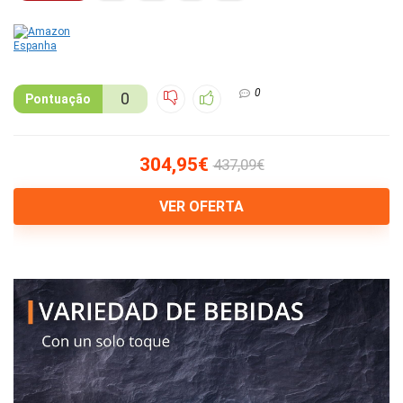
0
0
Pontuação
304,95€
437,09€
VER OFERTA