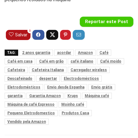
Reportar este Post
0
Salvar
TAG:
2 anos garantia
acordar
Amazon
Café
Café em casa
Café em grão
café italiano
Café moído
Cafeteira
Cafeteira Italiana
Carregador wireless
Descafeinado
despertar
Electrodomésticos
Eletrodomésticos
Envio desde Espanha
Envio grátis
garantia
Garantia Amazon
Krups
Máquina café
Máquina de café Expresso
Moinho café
Pequeno Eletrodomestico
Produtos Casa
Vendido pela Amazon