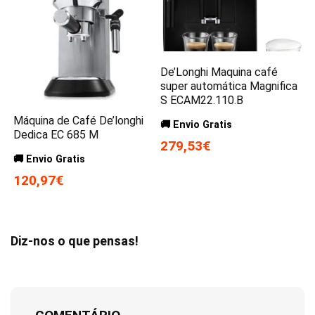
De’Longhi Maquina café
super automática Magnifica
S ECAM22.110.B
Máquina de Café De’longhi
🚚 Envio Gratis
Dedica EC 685 M
279,53€
🚚 Envio Gratis
120,97€
Diz-nos o que pensas!