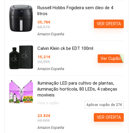
Russell Hobbs Frigideira sem óleo de 4
litros
35,78€
VER OFERTA
68,57€
Amazon Espanha
Calvin Klein ck be EDT 100ml
15,21€
Ver Cupão
22,90€
Amazon Espanha
Iluminação LED para cultivo de plantas,
iluminação hortícola, 80 LEDs, 4 cabeças
movíveis
Usar o cupão:
Aplicar cupão de 27€
23.82€
VER OFERTA
50.00€
Amazon Espanha