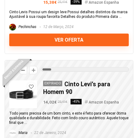
15,38€
-39%
25,41€
Amazon Espanha
Cinto Levis Possui um design leve Possui detalhes distintos da marca
Ajustável à sua roupa favorita Detalhes do produto Primeira data ...
Pechinchas
12 de Março, 2024
VER OFERTA
ENVIO ESPANHA
5
Cinto Levi’s para
EXPIRADO
Homem 90
14,02€
-45%
25,41€
Amazon Espanha
Todo jeans precisa de um bom cinto, e este é feito para oferecer ótima
qualidade e durabilidade. Feito com lindo couro autêntico. Aquele toque
final que ...
Maria
22 de Janeiro, 2024