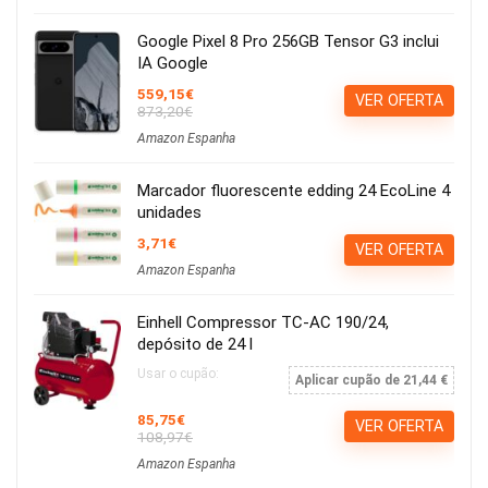
Google Pixel 8 Pro 256GB Tensor G3 inclui
IA Google
559,15€
VER OFERTA
873,20€
Amazon Espanha
Marcador fluorescente edding 24 EcoLine 4
unidades
3,71€
VER OFERTA
Amazon Espanha
Einhell Compressor TC-AC 190/24,
depósito de 24 l
Usar o cupão:
Aplicar cupão de 21,44 €
85,75€
VER OFERTA
108,97€
Amazon Espanha