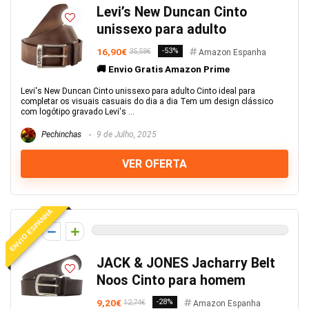
Levi’s New Duncan Cinto
unissexo para adulto
16,90€
-53%
35,58€
Amazon Espanha
🚚 Envio Gratis Amazon Prime
Levi's New Duncan Cinto unissexo para adulto Cinto ideal para
completar os visuais casuais do dia a dia Tem um design clássico
com logótipo gravado Levi's ...
Pechinchas
9 de Julho, 2025
VER OFERTA
ENVIO ESPANHA
0
JACK & JONES Jacharry Belt
Noos Cinto para homem
9,20€
-28%
12,74€
Amazon Espanha