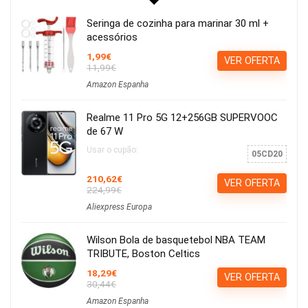
Seringa de cozinha para marinar 30 ml +
acessórios
1,99€
VER OFERTA
11,99€
Amazon Espanha
Realme 11 Pro 5G 12+256GB SUPERVOOC
de 67 W
Usar o cupão:
05CD20
210,62€
VER OFERTA
224,99€
Aliexpress Europa
Wilson Bola de basquetebol NBA TEAM
TRIBUTE, Boston Celtics
18,29€
VER OFERTA
30,44€
Amazon Espanha