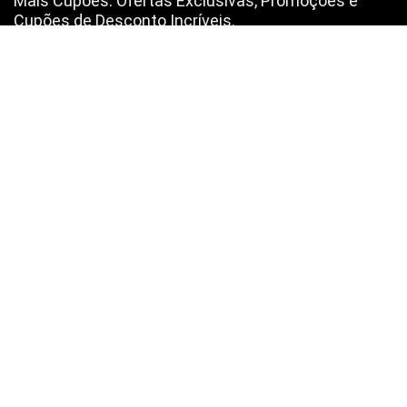
Mais Cupões: Ofertas Exclusivas, Promoções e
Cupões de Desconto Incríveis.
A Mais Cupões é uma comunidade de partilha de descontos e é
diferente de outros blogs e sites de ofertas, pois aqui tu não vais
encontrar conversa da “treta” 🤐 nem ofertas para “encher”💬 e muito
menos spam 📨📨📨, vais encontrar apenas ofertas reais de uma
equipa real, para pessoas reais como Tu!😉
Subscrever Newsletter, prometemos não mandar
SPAM
SUBSCREVER NEWSLETTER