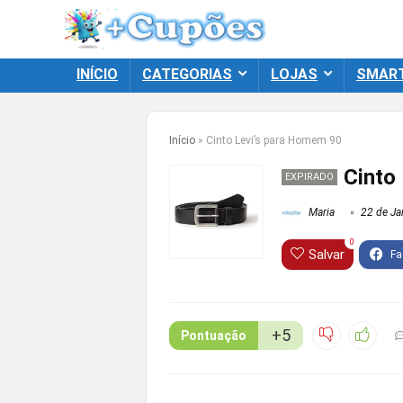
INÍCIO
CATEGORIAS
LOJAS
SMAR
Início
»
Cinto Levi’s para Homem 90
Cinto
EXPIRADO
Maria
22 de Ja
0
Salvar
+5
Pontuação