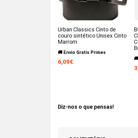
Urban Classics Cinto de
B
couro sintético Unisex Cinto
C
Marrom
C
B
🚚 Envio Gratis Primes

6,09€
3
Diz-nos o que pensas!