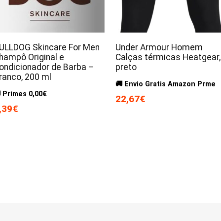
ULLDOG Skincare For Men
Under Armour Homem
hampô Original e
Calças térmicas Heatgear,
ondicionador de Barba –
preto
ranco, 200 ml
🚚 Envio Gratis Amazon Prme
 Primes 0,00€
22,67€
,39€