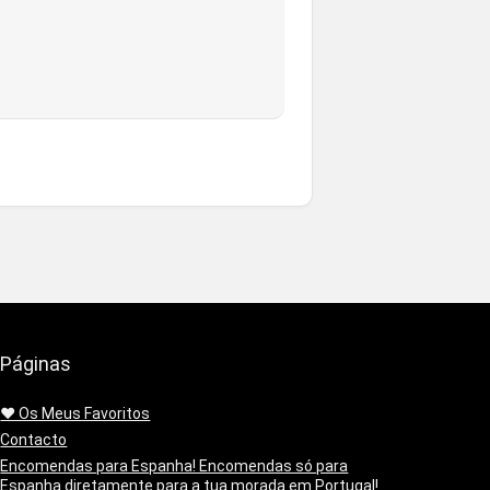
Páginas
❤️ Os Meus Favoritos
Contacto
Encomendas para Espanha! Encomendas só para
Espanha diretamente para a tua morada em Portugal!