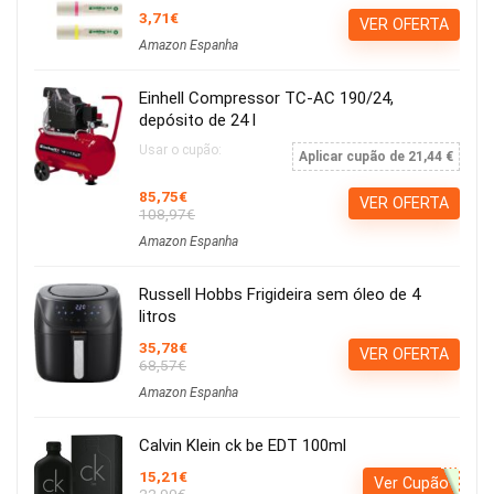
3,71€
VER OFERTA
Amazon Espanha
Einhell Compressor TC-AC 190/24,
depósito de 24 l
Usar o cupão:
Aplicar cupão de 21,44 €
85,75€
VER OFERTA
108,97€
Amazon Espanha
Russell Hobbs Frigideira sem óleo de 4
litros
35,78€
VER OFERTA
68,57€
Amazon Espanha
Calvin Klein ck be EDT 100ml
15,21€
Ver Cupão
22,90€