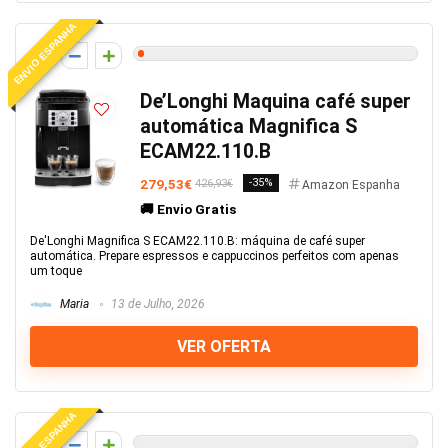
ENVIO ESPANHA
1
De’Longhi Maquina café super
automática Magnifica S
ECAM22.110.B
279,53€
-35%
426,93€
Amazon Espanha
🚚 Envio Gratis
De'Longhi Magnifica S ECAM22.110.B: máquina de café super
automática. Prepare espressos e cappuccinos perfeitos com apenas
um toque
Maria
13 de Julho, 2026
VER OFERTA
ENVIO ESPANHA
0