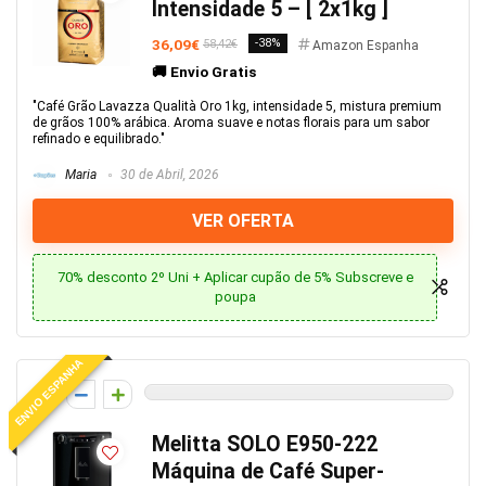
Intensidade 5 – [ 2x1kg ]
36,09€
-38%
58,42€
Amazon Espanha
🚚 Envio Gratis
"Café Grão Lavazza Qualità Oro 1kg, intensidade 5, mistura premium
de grãos 100% arábica. Aroma suave e notas florais para um sabor
refinado e equilibrado."
Maria
30 de Abril, 2026
VER OFERTA
70% desconto 2º Uni + Aplicar cupão de 5% Subscreve e
poupa
ENVIO ESPANHA
0
Melitta SOLO E950-222
Máquina de Café Super-