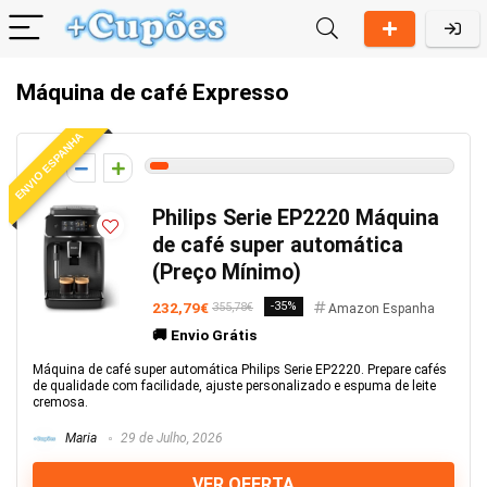
Máquina de café Expresso
ENVIO ESPANHA
3
Philips Serie EP2220 Máquina
de café super automática
(Preço Mínimo)
232,79€
-35%
355,78€
Amazon Espanha
🚚 Envio Grátis
Máquina de café super automática Philips Serie EP2220. Prepare cafés
de qualidade com facilidade, ajuste personalizado e espuma de leite
cremosa.
Maria
29 de Julho, 2026
VER OFERTA