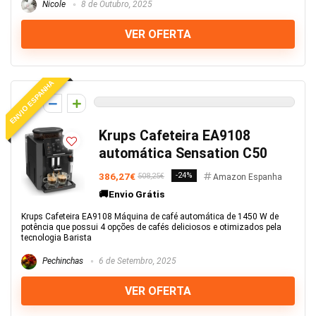
Nicole
8 de Outubro, 2025
VER OFERTA
ENVIO ESPANHA
0
Krups Cafeteira EA9108
automática Sensation C50
386,27€
-24%
508,25€
Amazon Espanha
🚚Envio Grátis
Krups Cafeteira EA9108 Máquina de café automática de 1450 W de
potência que possui 4 opções de cafés deliciosos e otimizados pela
tecnologia Barista
Pechinchas
6 de Setembro, 2025
VER OFERTA