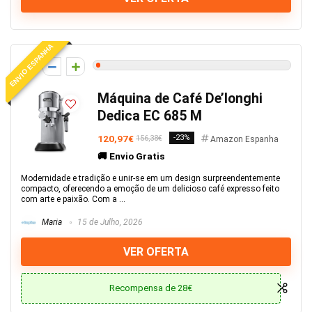
ENVIO ESPANHA
1
Máquina de Café De’longhi
Dedica EC 685 M
120,97€
-23%
156,38€
Amazon Espanha
🚚 Envio Gratis
Modernidade e tradição e unir-se em um design surpreendentemente
compacto, oferecendo a emoção de um delicioso café expresso feito
com arte e paixão. Com a ...
Maria
15 de Julho, 2026
VER OFERTA
Recompensa de 28€