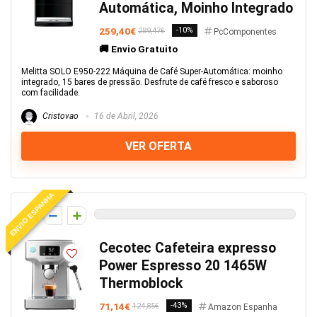
Automática, Moinho Integrado
259,40€
-10%
289,47€
PcComponentes
🚚 Envio Gratuito
Melitta SOLO E950-222 Máquina de Café Super-Automática: moinho
integrado, 15 bares de pressão. Desfrute de café fresco e saboroso
com facilidade.
Cristovao
16 de Abril, 2026
VER OFERTA
ENVIO ESPANHA
0
Cecotec Cafeteira expresso
Power Espresso 20 1465W
Thermoblock
71,14€
-43%
124,85€
Amazon Espanha