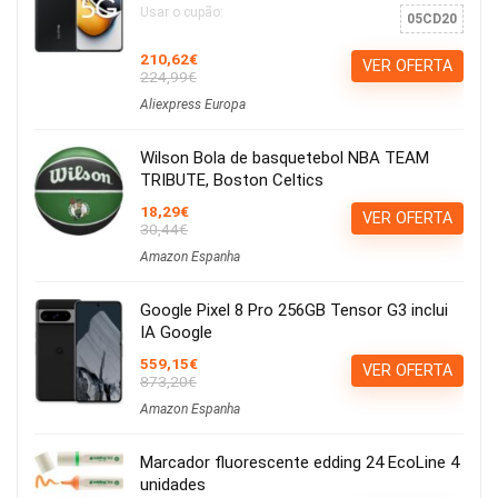
Usar o cupão:
05CD20
210,62€
VER OFERTA
224,99€
Aliexpress Europa
Wilson Bola de basquetebol NBA TEAM
TRIBUTE, Boston Celtics
18,29€
VER OFERTA
30,44€
Amazon Espanha
Google Pixel 8 Pro 256GB Tensor G3 inclui
IA Google
559,15€
VER OFERTA
873,20€
Amazon Espanha
Marcador fluorescente edding 24 EcoLine 4
unidades