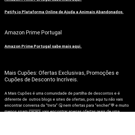
Petify.io Plataforma Online de Ajuda a Animais Abandonados.
Amazon Prime Portugal
Amazon Prime Portugal sabe mais aqui.
Mais Cupões: Ofertas Exclusivas, Promoções e
Cupões de Desconto Incríveis.
A Mais Cupões é uma comunidade de partilha de descontos e é
diferente de outros blogs e sites de ofertas, pois aqui tu não vais
encontrar conversa da “treta” 🤐 nem ofertas para “encher”💬 e muito
menos spam 📨📨📨, vais encontrar apenas ofertas reais de uma
equipa real, para pessoas reais como Tu!😉