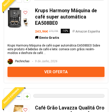
Krups Harmony Máquina de
café super automática
EA508BE0
243,96€
-10%
270,70€
Amazon Espanha
🚚 Envio Gratis
Krups Harmony Máquina de café super automática EA508BE0 Sobre
este produto 4 bebidas de café e leite: comece com grãos recém-
moídos e desfrute de café ...
Pechinchas
9 de Junho, 2026
VER OFERTA
ENVIO ESPANHA
0
Café Grão Lavazza Qualitá Oro