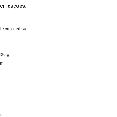
cificações:
nte automático
120 g
im
sso