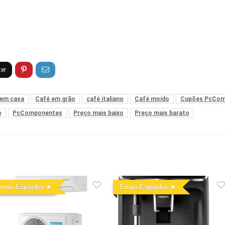
 em casa
Café em grão
café italiano
Café moído
Cupões PcCom
o
PcComponentes
Preço mais baixo
Preço mais barato
nvio Espanha
Envio Espanha