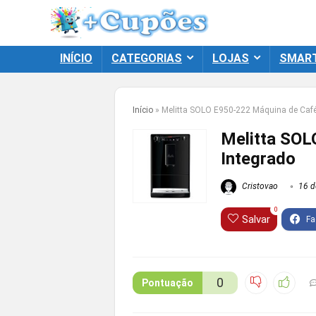
INÍCIO
CATEGORIAS
LOJAS
SMAR
Início
»
Melitta SOLO E950-222 Máquina de Café
Melitta SOL
Integrado
Cristovao
16 de
0
Salvar
0
Pontuação