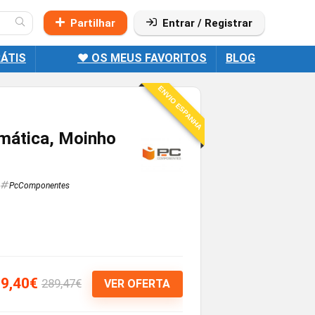
Partilhar
Entrar / Registrar
ÁTIS
❤️ OS MEUS FAVORITOS
BLOG
ENVIO ESPANHA
mática, Moinho
PcComponentes
9,40€
289,47€
VER OFERTA