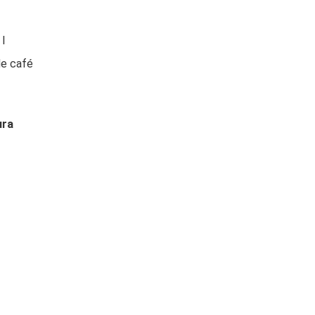
l
de café
ura