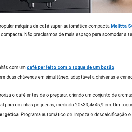
 popular máquina de café super-automática compacta
Melitta 
compacta. Não precisamos de mais espaço para acomodar a tec
anhãs com um
café perfeito com o toque de um botão
.
are duas chávenas em simultâneo, adaptável a chávenas e canec
aporiza o café antes de o preparar, criando um conjunto de aromas
eal para cozinhas pequenas, medindo 20×33,4×45,9 cm. Um toque 
nergética
: Programa automático de limpeza e descalcificação e