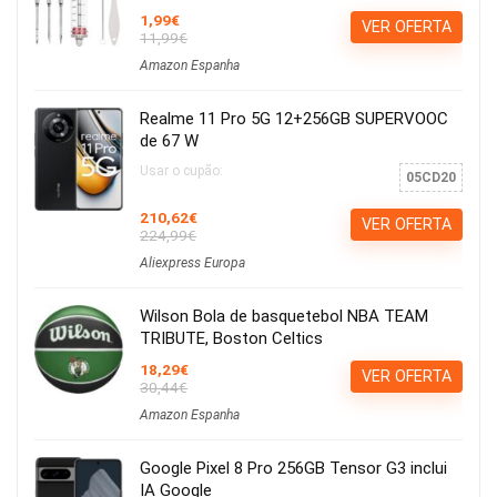
1,99€
VER OFERTA
11,99€
Amazon Espanha
Realme 11 Pro 5G 12+256GB SUPERVOOC
de 67 W
Usar o cupão:
05CD20
210,62€
VER OFERTA
224,99€
Aliexpress Europa
Wilson Bola de basquetebol NBA TEAM
TRIBUTE, Boston Celtics
18,29€
VER OFERTA
30,44€
Amazon Espanha
Google Pixel 8 Pro 256GB Tensor G3 inclui
IA Google