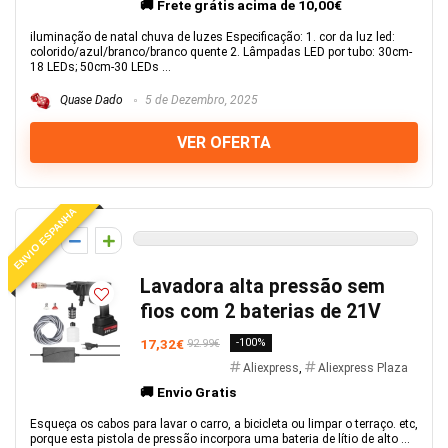
🚚 Frete grátis acima de 10,00€
iluminação de natal chuva de luzes Especificação: 1. cor da luz led:
colorido/azul/branco/branco quente 2. Lâmpadas LED por tubo: 30cm-
18 LEDs; 50cm-30 LEDs ...
Quase Dado
5 de Dezembro, 2025
VER OFERTA
ENVIO ESPANHA
0
Lavadora alta pressão sem
fios com 2 baterias de 21V
17,32€
-100%
92.99€
Aliexpress
,
Aliexpress Plaza
🚚 Envio Gratis
Esqueça os cabos para lavar o carro, a bicicleta ou limpar o terraço. etc,
porque esta pistola de pressão incorpora uma bateria de lítio de alto ...