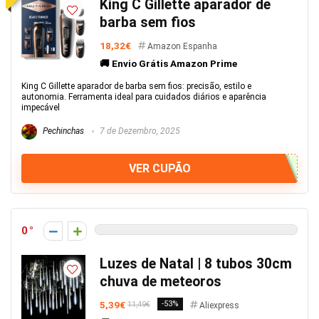
King C Gillette aparador de
barba sem fios
18,32€
Amazon Espanha
🚚 Envio Grátis Amazon Prime
King C Gillette aparador de barba sem fios: precisão, estilo e
autonomia. Ferramenta ideal para cuidados diários e aparência
impecável
Pechinchas
7 de Dezembro, 2025
VER CUPÃO
0
Luzes de Natal | 8 tubos 30cm
chuva de meteoros
5,39€
-53%
11,49€
Aliexpress