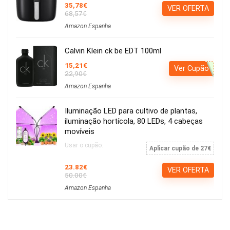
35,78€
VER OFERTA
68,57€
Amazon Espanha
Calvin Klein ck be EDT 100ml
15,21€
Ver Cupão
22,90€
Amazon Espanha
Iluminação LED para cultivo de plantas,
iluminação hortícola, 80 LEDs, 4 cabeças
movíveis
Usar o cupão:
Aplicar cupão de 27€
23.82€
VER OFERTA
50.00€
Amazon Espanha