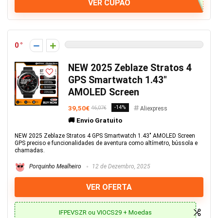
VER CUPÃO
0
NEW 2025 Zeblaze Stratos 4
GPS Smartwatch 1.43″
AMOLED Screen
39,50€
-14%
46,07€
Aliexpress
🚚 Envio Gratuito
NEW 2025 Zeblaze Stratos 4 GPS Smartwatch 1.43" AMOLED Screen
GPS preciso e funcionalidades de aventura como altímetro, bússola e
chamadas.
Porquinho Mealheiro
12 de Dezembro, 2025
VER OFERTA
IFPEVSZR ou VIOCS29 + Moedas