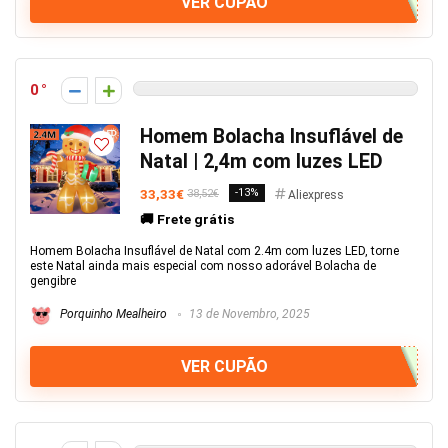
VER CUPÃO
0
Homem BoIacha Insuflável de
Natal | 2,4m com luzes LED
33,33€
-13%
38,52€
Aliexpress
🚚 Frete grátis
Homem BoIacha Insuflável de Natal com 2.4m com luzes LED, torne
este Natal ainda mais especial com nosso adorável Bolacha de
gengibre
Porquinho Mealheiro
13 de Novembro, 2025
VER CUPÃO