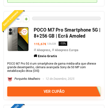
ENVIO ESPANHA
0
POCO M7 Pro Smartphone 5G |
8+256 GB | Ecrã Amoled
115,67€
-15%
136,02€
Aliexpress
,
Aliexpress Europa
🚚 Envio Gratis
POCO M7 Pro 5G é um smartphone de gama média-alta que oferece
grande desempenho, câmara avançada Sony de 50 MP com
estabilização ótica (OIS)
Porquinho Mealheiro
12 de Dezembro, 2025
VER CUPÃO