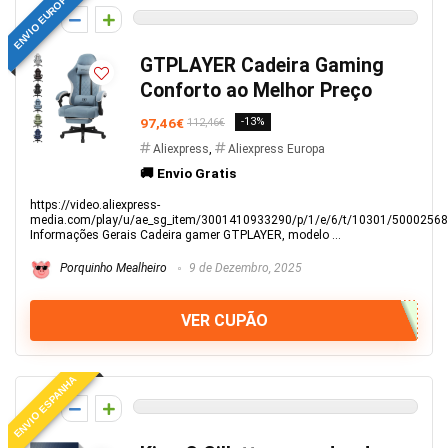
ENVIO EUROPEU
0
GTPLAYER Cadeira Gaming
Conforto ao Melhor Preço
97,46€
-13%
112,46€
Aliexpress
,
Aliexpress Europa
🚚 Envio Gratis
https://video.aliexpress-
media.com/play/u/ae_sg_item/3001410933290/p/1/e/6/t/10301/5000256
Informações Gerais Cadeira gamer GTPLAYER, modelo ...
Porquinho Mealheiro
9 de Dezembro, 2025
VER CUPÃO
ENVIO ESPANHA
0