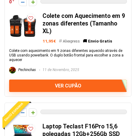
0
Colete com Aquecimento em 9
zonas diferentes (Tamanho
XL)
11,95€
🚚 Envio Gratis
Aliexpress
Colete com aquecimento em 9 zonas diferentes aquecido através de
USB usando powerbank. O duplo botão frontal para escolher a zona a
aquecer
Pechinchas
11 de Novembro, 2025
VER CUPÃO
ENVIO ESPANHA
0
Laptop Teclast F16Pro 15,6
polegadas 12Gb+256Gb SSD