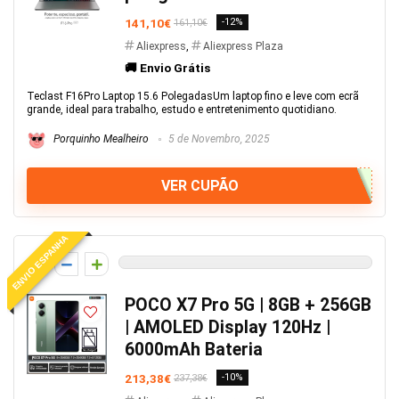
141,10€
-12%
161,10€
Aliexpress
,
Aliexpress Plaza
🚚 Envio Grátis
Teclast F16Pro Laptop 15.6 PolegadasUm laptop fino e leve com ecrã
grande, ideal para trabalho, estudo e entretenimento quotidiano.
Porquinho Mealheiro
5 de Novembro, 2025
VER CUPÃO
ENVIO ESPANHA
0
POCO X7 Pro 5G | 8GB + 256GB
| AMOLED Display 120Hz |
6000mAh Bateria
213,38€
-10%
237,38€