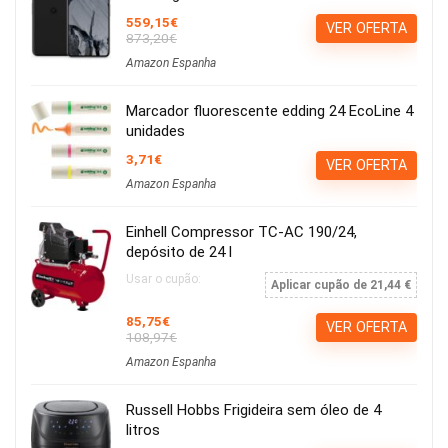
559,15€
VER OFERTA
873,20€
Amazon Espanha
Marcador fluorescente edding 24 EcoLine 4
unidades
3,71€
VER OFERTA
Amazon Espanha
Einhell Compressor TC-AC 190/24,
depósito de 24 l
Usar o cupão:
Aplicar cupão de 21,44 €
85,75€
VER OFERTA
108,97€
Amazon Espanha
Russell Hobbs Frigideira sem óleo de 4
litros