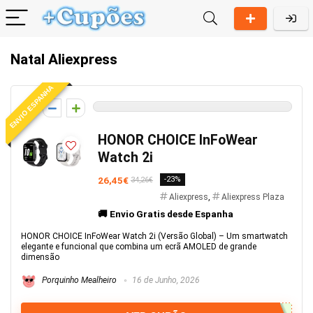
Natal Aliexpress
ENVIO ESPANHA
0
HONOR CHOICE InFoWear
Watch 2i
26,45€
-23%
34,26€
Aliexpress
,
Aliexpress Plaza
🚚 Envio Gratis desde Espanha
HONOR CHOICE InFoWear Watch 2i (Versão Global) – Um smartwatch
elegante e funcional que combina um ecrã AMOLED de grande
dimensão
Porquinho Mealheiro
16 de Junho, 2026