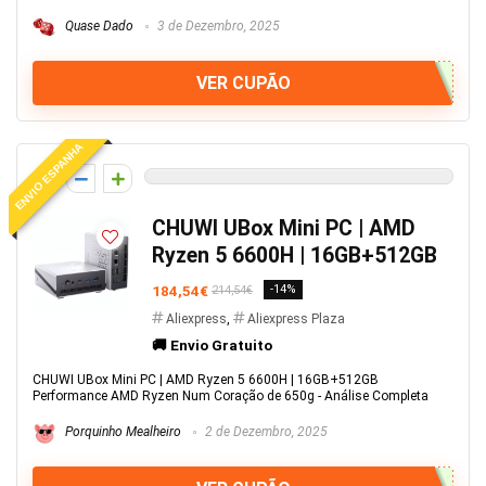
Quase Dado
3 de Dezembro, 2025
VER CUPÃO
ENVIO ESPANHA
0
CHUWI UBox Mini PC | AMD
Ryzen 5 6600H | 16GB+512GB
184,54€
-14%
214,54€
Aliexpress
,
Aliexpress Plaza
🚚 Envio Gratuito
CHUWI UBox Mini PC | AMD Ryzen 5 6600H | 16GB+512GB
Performance AMD Ryzen Num Coração de 650g - Análise Completa
Porquinho Mealheiro
2 de Dezembro, 2025