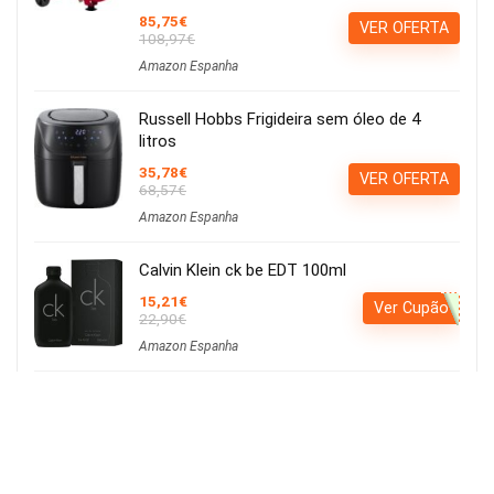
85,75€
VER OFERTA
108,97€
Amazon Espanha
Russell Hobbs Frigideira sem óleo de 4
litros
35,78€
VER OFERTA
68,57€
Amazon Espanha
Calvin Klein ck be EDT 100ml
15,21€
Ver Cupão
22,90€
Amazon Espanha
Iluminação LED para cultivo de plantas,
iluminação hortícola, 80 LEDs, 4 cabeças
movíveis
Usar o cupão:
Aplicar cupão de 27€