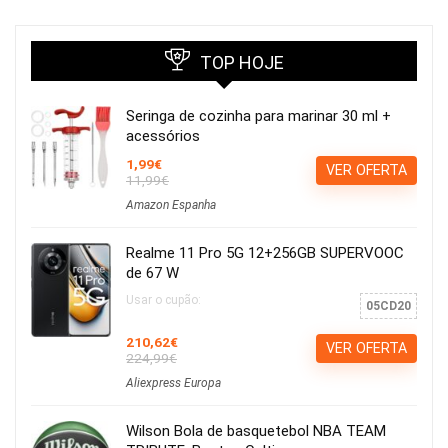
TOP HOJE
Seringa de cozinha para marinar 30 ml +
acessórios
1,99€
VER OFERTA
11,99€
Amazon Espanha
Realme 11 Pro 5G 12+256GB SUPERVOOC
de 67 W
Usar o cupão:
05CD20
210,62€
VER OFERTA
224,99€
Aliexpress Europa
Wilson Bola de basquetebol NBA TEAM