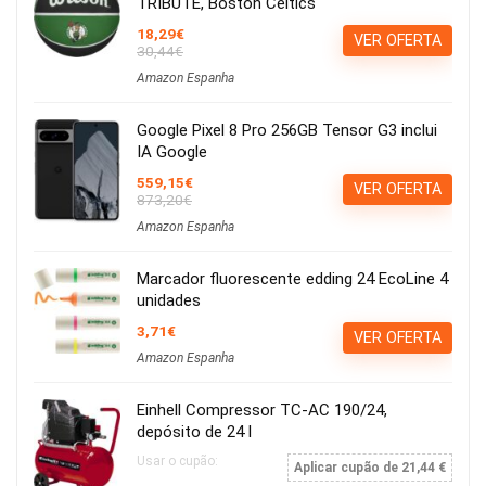
TRIBUTE, Boston Celtics
18,29€
VER OFERTA
30,44€
Amazon Espanha
Google Pixel 8 Pro 256GB Tensor G3 inclui
IA Google
559,15€
VER OFERTA
873,20€
Amazon Espanha
Marcador fluorescente edding 24 EcoLine 4
unidades
3,71€
VER OFERTA
Amazon Espanha
Einhell Compressor TC-AC 190/24,
depósito de 24 l
Usar o cupão:
Aplicar cupão de 21,44 €