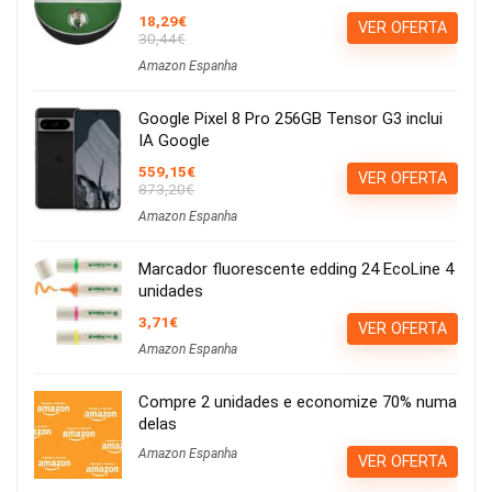
18,29€
VER OFERTA
30,44€
Amazon Espanha
Google Pixel 8 Pro 256GB Tensor G3 inclui
IA Google
559,15€
VER OFERTA
873,20€
Amazon Espanha
Marcador fluorescente edding 24 EcoLine 4
unidades
3,71€
VER OFERTA
Amazon Espanha
Compre 2 unidades e economize 70% numa
delas
Amazon Espanha
VER OFERTA