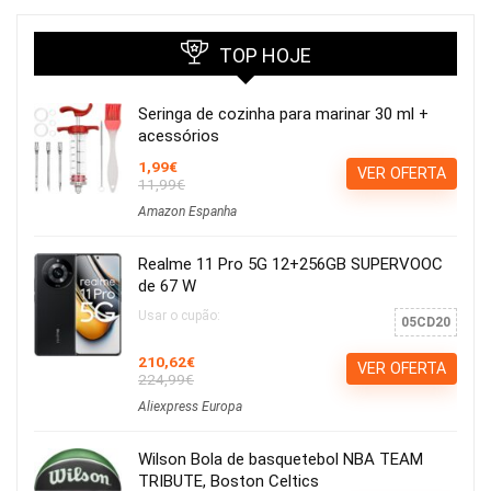
TOP HOJE
Seringa de cozinha para marinar 30 ml +
acessórios
1,99€
VER OFERTA
11,99€
Amazon Espanha
Realme 11 Pro 5G 12+256GB SUPERVOOC
de 67 W
Usar o cupão:
05CD20
210,62€
VER OFERTA
224,99€
Aliexpress Europa
Wilson Bola de basquetebol NBA TEAM
TRIBUTE, Boston Celtics