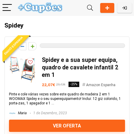
Spidey
ENVIO ESPANHA
0
Spidey e a sua super equipa,
quadro de cavalete infantil 2
em 1
22,07€
-25%
29,43€
Amazon Espanha
Pinte e cole várias vezes sobre este quadro de madeira 2 em 1
WOOMAX Spidey e o seu superequipamento! Inclui: 12 giz colorido, 1
porta-zas, 1 apagador e 1 ...
Maria
1 de Dezembro, 2023
VER OFERTA