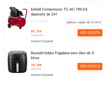
Einhell Compressor TC-AC 190/24,
depósito de 24 l
Usar o cupão:
Aplicar cupão de 21,44 €
85,75€
VER OFERTA
108,97€
Amazon Espanha
Russell Hobbs Frigideira sem óleo de 4
litros
35,78€
VER OFERTA
68,57€
Amazon Espanha
Calvin Klein ck be EDT 100ml
15,21€
Ver Cupão
22,90€
Amazon Espanha