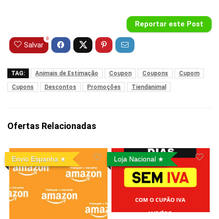
Reportar este Post
0
Salvar
TAG:
Animais de Estimação
Coupon
Coupons
Cupom
Cupons
Descontos
Promoções
Tiendanimal
Ofertas Relacionadas
Envio Espanha
Loja Nacional