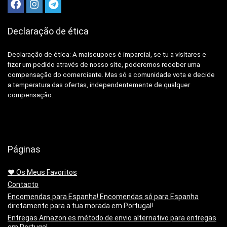
Declaração de ética
Declaração de ética: A
maiscupoes é imparcial, se tu a visitares e
fizer um pedido através de nosso site, poderemos receber uma
compensação do comerciante.
Mas só a comunidade vota e decide
a temperatura das ofertas, independentemente de qualquer
compensação.
Páginas
❤️ Os Meus Favoritos
Contacto
Encomendas para Espanha! Encomendas só para Espanha
diretamente para a tua morada em Portugal!
Entregas Amazon.es método de envio alternativo para entregas
em Portugal