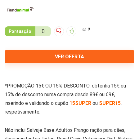
0
0
Pontuação
VER OFERTA
*PROMOÇÃO 15€ OU 15% DESCONTO: obtenha 15€ ou
15% de desconto numa compra desde 89€ ou 69€,
inserindo e validando o cupão
15SUPER
ou
SUPER15
,
respetivamente.
Não inclui Salvaje Base Adultos Frango ração para cães,
desparasitantes, leites, Royal Canin Veterinary Diet, Natura