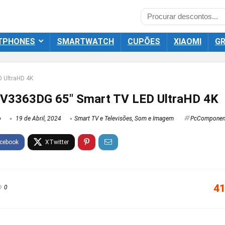
TPHONES
SMARTWATCH
CUPÕES
XIAOMI
GR
 UltraHD 4K
UV3363DG 65″ Smart TV LED UltraHD 4K
o
19 de Abril, 2024
Smart TV e Televisões
,
Som e Imagem
PcComponen
41
0