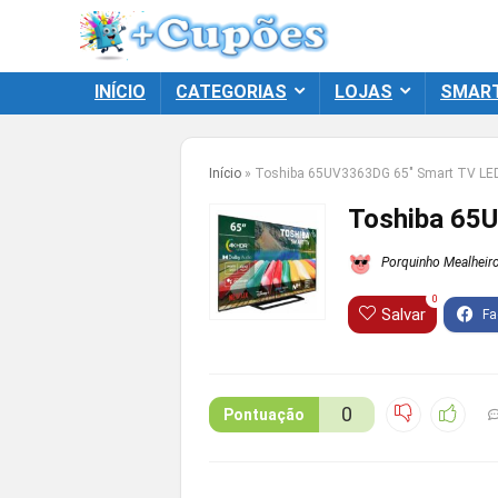
INÍCIO
CATEGORIAS
LOJAS
SMAR
Início
»
Toshiba 65UV3363DG 65″ Smart TV LED
Toshiba 65
Porquinho Mealheir
0
Salvar
0
Pontuação