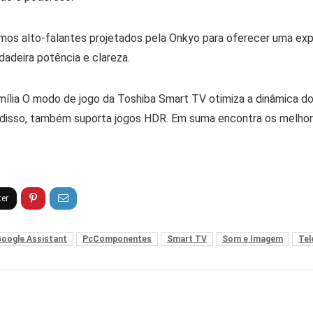
os alto-falantes projetados pela Onkyo para oferecer uma expe
adeira potência e clareza.
mília O modo de jogo da Toshiba Smart TV otimiza a dinâmica do
 disso, também suporta jogos HDR. Em suma encontra os melho
oogle Assistant
PcComponentes
Smart TV
Som e Imagem
Tel