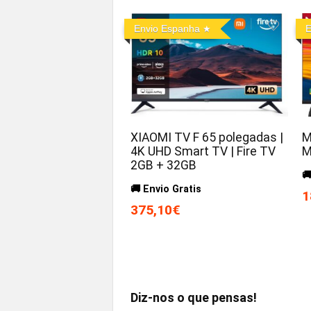
Envio Espanha
E
XIAOMI TV F 65 polegadas |
M
4K UHD Smart TV | Fire TV
M
2GB + 32GB

🚚 Envio Gratis
1
375,10€
Diz-nos o que pensas!