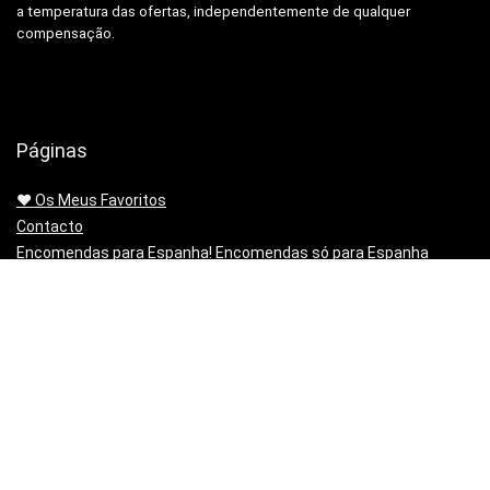
a temperatura das ofertas, independentemente de qualquer
compensação.
Páginas
❤️ Os Meus Favoritos
Contacto
Encomendas para Espanha! Encomendas só para Espanha
diretamente para a tua morada em Portugal!
Entregas Amazon.es método de envio alternativo para entregas
em Portugal
Envios sem passar pela alfândega, Banggood, Gearbest e
Geekbuying.
Mapa do sitio | Sitemap
Minha lista de artigos
Não queres mais o produto!? Chegou estragado! o PayPal paga-
te os Portes para o Devolveres.
Política de privacidade