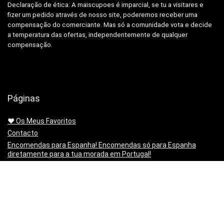
Declaração de ética: A
maiscupoes é imparcial, se tu a visitares e
fizer um pedido através de nosso site, poderemos receber uma
compensação do comerciante.
Mas só a comunidade vota e decide
a temperatura das ofertas, independentemente de qualquer
compensação.
Páginas
❤️ Os Meus Favoritos
Contacto
Encomendas para Espanha! Encomendas só para Espanha
diretamente para a tua morada em Portugal!
Entregas Amazon.es método de envio alternativo para entregas
em Portugal
Envios sem passar pela alfândega, Banggood, Gearbest e
Geekbuying.
Mapa do sitio | Sitemap
Minha lista de artigos