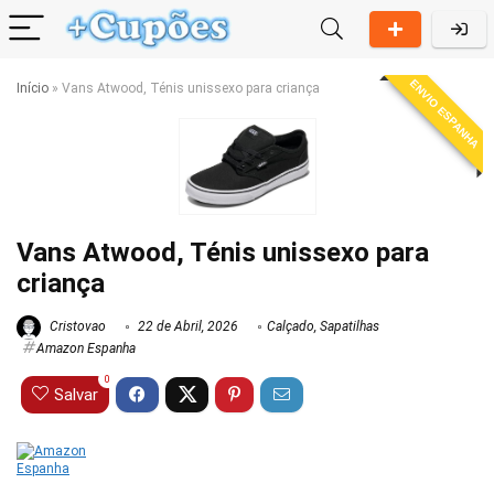
ENVIO ESPANHA
Início
»
Vans Atwood, Ténis unissexo para criança
Vans Atwood, Ténis unissexo para
criança
Cristovao
22 de Abril, 2026
Calçado
,
Sapatilhas
Amazon Espanha
0
Salvar