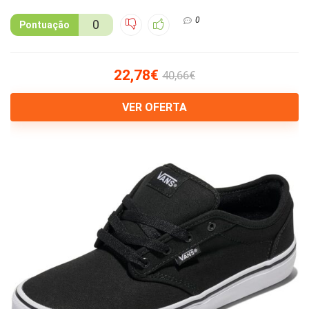
0
0
Pontuação
22,78€
40,66€
VER OFERTA