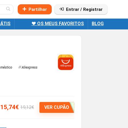
Partilhar
Entrar / Registrar
ÁTIS
❤️ OS MEUS FAVORITOS
BLOG
oméstico
Aliexpress
15,74€
19,12€
VER CUPÃO