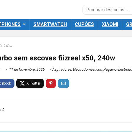
TPHONES
SMARTWATCH
CUPÕES
XIAOMI
GR
50, 240w
urbo sem escovas fiizreal x50, 240w
o
11 de Novembro, 2025
Aspiradores
,
Electrodomésticos
,
Pequeno electrod
0