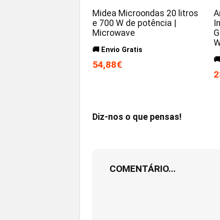
Midea Microondas 20 litros
A
e 700 W de potência |
I
Microwave
G
W
🚚 Envio Gratis

54,88€
2
Diz-nos o que pensas!
COMENTÁRIO...