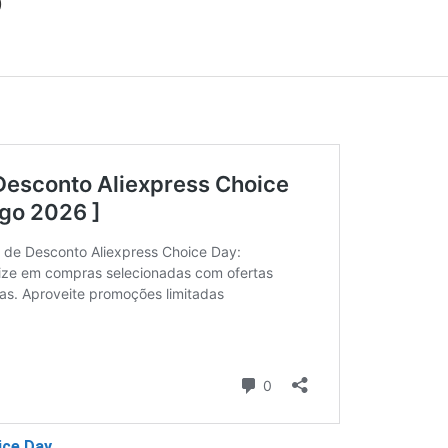
)
ice Day