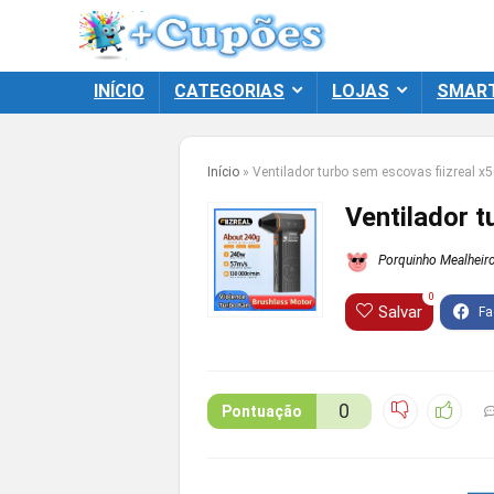
INÍCIO
CATEGORIAS
LOJAS
SMAR
Início
»
Ventilador turbo sem escovas fiizreal x
Ventilador t
Porquinho Mealheir
0
Salvar
0
Pontuação