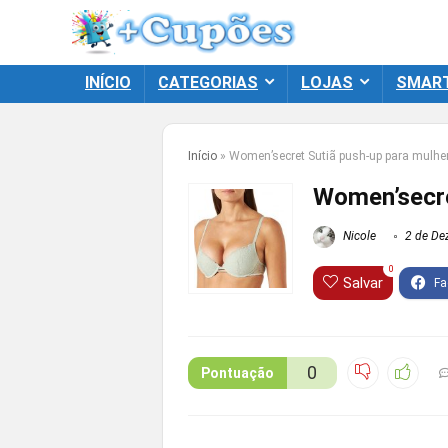
INÍCIO
CATEGORIAS
LOJAS
SMAR
Início
»
Women’secret Sutiã push-up para mulhe
Women’secre
Nicole
2 de De
0
Salvar
0
Pontuação