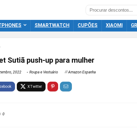
TPHONES
SMARTWATCH
CUPÕES
XIAOMI
GR
r
t Sutiã push-up para mulher
zembro, 2022
Roupa e Vestuário
Amazon Espanha
0