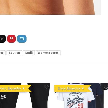
ior
Soutien
Sutiã
Women'secret
nvio Espanha
Envio Espanha