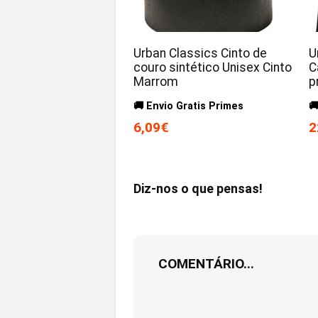
Urban Classics Cinto de
U
couro sintético Unisex Cinto
C
Marrom
p
🚚 Envio Gratis Primes

6,09€
2
Diz-nos o que pensas!
COMENTÁRIO...