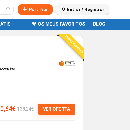
Partilhar
Entrar / Registrar
ÁTIS
❤️ OS MEUS FAVORITOS
BLOG
ENVIO ESPANHA
ponentes
0,64€
138,24€
VER OFERTA