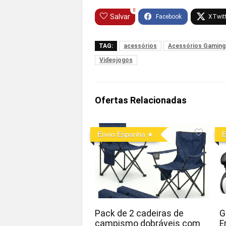
0
Salvar
TAG:
acessórios
Acessórios Gaming
Videojogos
Ofertas Relacionadas
Envio Espanha
E
Pack de 2 cadeiras de
G
campismo dobráveis com
E