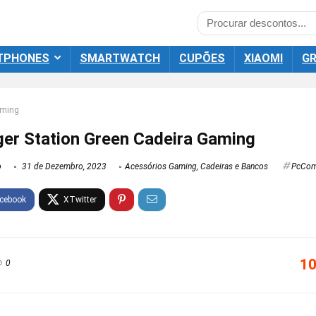
TPHONES
SMARTWATCH
CUPÕES
XIAOMI
GR
aming
ger Station Green Cadeira Gaming
o
31 de Dezembro, 2023
Acessórios Gaming
,
Cadeiras e Bancos
PcCom
10
0