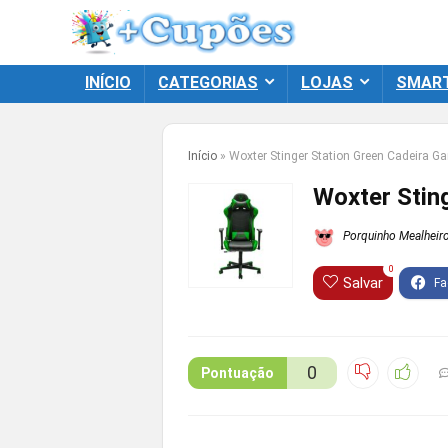
INÍCIO
CATEGORIAS
LOJAS
SMAR
Início
»
Woxter Stinger Station Green Cadeira G
Woxter Stin
Porquinho Mealheir
0
Salvar
0
Pontuação