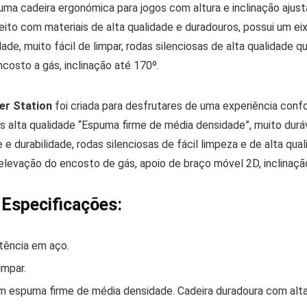
uma cadeira ergonómica para jogos com altura e inclinação ajustá
eito com materiais de alta qualidade e duradouros, possui um ei
idade, muito fácil de limpar, rodas silenciosas de alta qualidade
costo a gás, inclinação até 170º.
er Station
foi criada para desfrutares de uma experiência confo
is alta qualidade “Espuma firme de média densidade”, muito durá
e e durabilidade, rodas silenciosas de fácil limpeza e de alta q
elevação do encosto de gás, apoio de braço móvel 2D, inclinaçã
 Especificações:
stência em aço.
impar.
m espuma firme de média densidade. Cadeira duradoura com alta