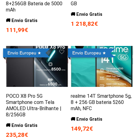
8+256GB Bateria de 5000
GB
mAh
🚚 Envio Gratis
🚚 Envio Gratis
1 218,82€
111,99€
Envio Europeu
Envio Europeu
POCO X8 Pro 5G
realme 14T Smartphone 5g,
Smartphone com Tela
8 + 256 GB bateria 5260
AMOLED Ultra-Brilhante |
mAh, NFC
8/256GB
🚚 Envio Gratis
🚚 Envio Gratis
149,72€
235,28€