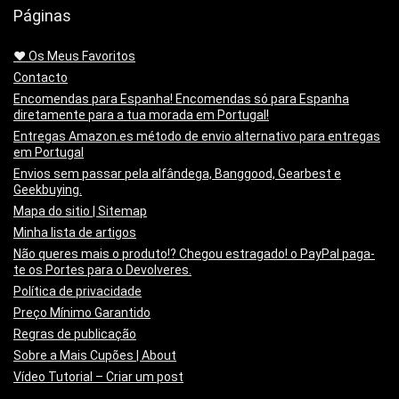
Páginas
❤️ Os Meus Favoritos
Contacto
Encomendas para Espanha! Encomendas só para Espanha
diretamente para a tua morada em Portugal!
Entregas Amazon.es método de envio alternativo para entregas
em Portugal
Envios sem passar pela alfândega, Banggood, Gearbest e
Geekbuying.
Mapa do sitio | Sitemap
Minha lista de artigos
Não queres mais o produto!? Chegou estragado! o PayPal paga-
te os Portes para o Devolveres.
Política de privacidade
Preço Mínimo Garantido
Regras de publicação
Sobre a Mais Cupões | About
Vídeo Tutorial – Criar um post