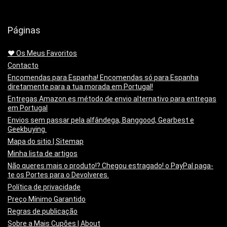
Páginas
❤️ Os Meus Favoritos
Contacto
Encomendas para Espanha! Encomendas só para Espanha
diretamente para a tua morada em Portugal!
Entregas Amazon.es método de envio alternativo para entregas
em Portugal
Envios sem passar pela alfândega, Banggood, Gearbest e
Geekbuying.
Mapa do sitio | Sitemap
Minha lista de artigos
Não queres mais o produto!? Chegou estragado! o PayPal paga-
te os Portes para o Devolveres.
Política de privacidade
Preço Mínimo Garantido
Regras de publicação
Sobre a Mais Cupões | About