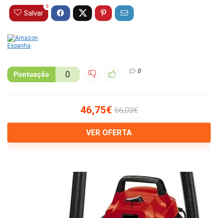
0
Salvar
0
0
Pontuação
46,75€
66,03€
VER OFERTA