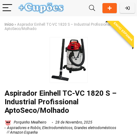
ENVIO ESPANHA
Início
»
Aspirador Einhell TC-VC 1820 S – Industrial Profissional
AptoSeco/Molhado
Aspirador Einhell TC-VC 1820 S –
Industrial Profissional
AptoSeco/Molhado
Porquinho Mealheiro
28 de Novembro, 2025
Aspiradores e Robôs
,
Electrodomésticos
,
Grandes eletrodomésticos
Amazon Espanha