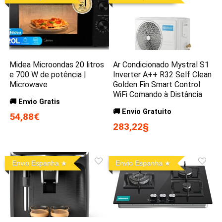
Midea Microondas 20 litros
Ar Condicionado Mystral S1
e 700 W de potência |
Inverter A++ R32 Self Clean
Microwave
Golden Fin Smart Control
WiFi Comando à Distância
🚚 Envio Gratis
🚚 Envio Gratuito
54,88€
283,22§
Envio Espanha
Envio Espanha