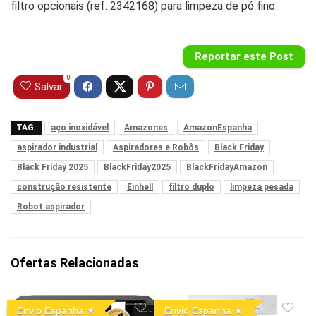
filtro opcionais (ref. 2342168) para limpeza de pó fino.
Reportar este Post
0
Salvar
TAG:
aço inoxidável
Amazones
AmazonEspanha
aspirador industrial
Aspiradores e Robôs
Black Friday
Black Friday 2025
BlackFriday2025
BlackFridayAmazon
construção resistente
Einhell
filtro duplo
limpeza pesada
Robot aspirador
Ofertas Relacionadas
Envio Espanha
Envio Espanha