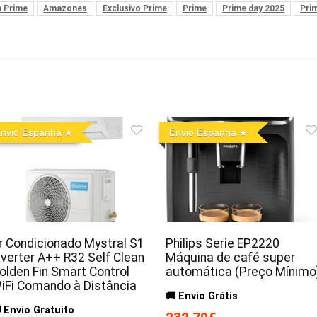
 Prime
Amazones
Exclusivo Prime
Prime
Prime day 2025
Pri
nvio Espanha
Envio Espanha
r Condicionado Mystral S1
Philips Serie EP2220
nverter A++ R32 Self Clean
Máquina de café super
olden Fin Smart Control
automática (Preço Mínimo
iFi Comando à Distância
🚚 Envio Grátis
 Envio Gratuito