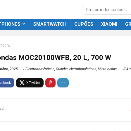
TPHONES
SMARTWATCH
CUPÕES
XIAOMI
GR
 700 W
ondas MOC20100WFB, 20 L, 700 W
tubro, 2025
Electrodomésticos
,
Grandes eletrodomésticos
,
Micro-ondas
Am
0