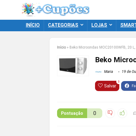
INÍCIO
CATEGORIAS
LOJAS
SMAR
Início
»
Beko Microondas MOC20100WFB, 20 L,
Beko Micro
Maria
19 de Ou
0
Salvar
0
Pontuação