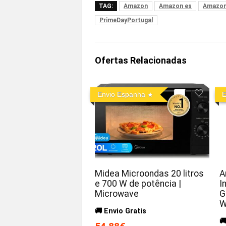
TAG:
Amazon
Amazon es
Amazon
PrimeDayPortugal
Ofertas Relacionadas
Envio Espanha
E
Midea Microondas 20 litros
A
e 700 W de potência |
I
Microwave
G
W
🚚 Envio Gratis
