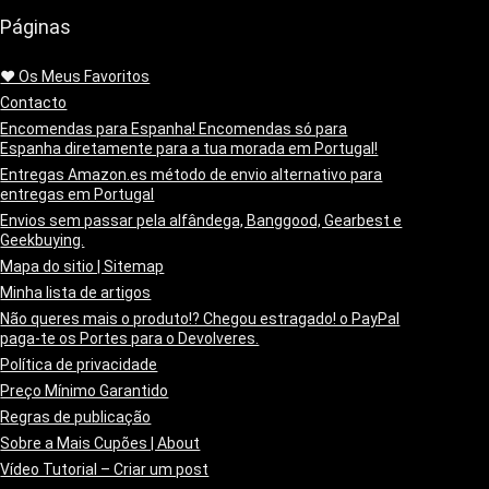
Páginas
❤️ Os Meus Favoritos
Contacto
Encomendas para Espanha! Encomendas só para
Espanha diretamente para a tua morada em Portugal!
Entregas Amazon.es método de envio alternativo para
entregas em Portugal
Envios sem passar pela alfândega, Banggood, Gearbest e
Geekbuying.
Mapa do sitio | Sitemap
Minha lista de artigos
Não queres mais o produto!? Chegou estragado! o PayPal
paga-te os Portes para o Devolveres.
Política de privacidade
Preço Mínimo Garantido
Regras de publicação
Sobre a Mais Cupões | About
Vídeo Tutorial – Criar um post