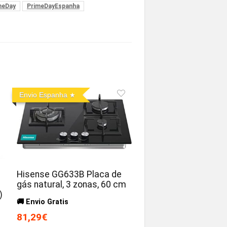
meDay
PrimeDayEspanha
Envio Espanha
Hisense GG633B Placa de
gás natural, 3 zonas, 60 cm
)
🚚 Envio Gratis
81,29€