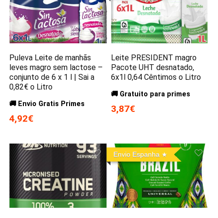
Puleva Leite de manhãs
Leite PRESIDENT magro
leves magro sem lactose –
Pacote UHT desnatado,
conjunto de 6 x 1 l | Sai a
6x1l 0,64 Cêntimos o Litro
0,82€ o Litro
🚚 Gratuito para primes
🚚 Envio Gratis Primes
3,87€
4,92€
Envio Espanha