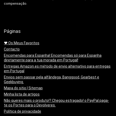
compensação.
Páginas
❤️ Os Meus Favoritos
Contacto
Encomendas para Espanha! Encomendas só para Espanha
diretamente para a tua morada em Portugal!
Entregas Amazon.es método de envio alternativo para entregas
em Portugal
Envios sem passar pela alfândega, Banggood, Gearbest e
Geekbuying.
Mapa do sitio | Sitemap
Minha lista de artigos
Não queres mais o produto!? Chegou estragado! o PayPal paga-
te os Portes para o Devolveres.
Política de privacidade