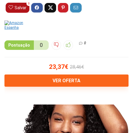
0
Salvar
0
0
Pontuação
23,37€
28,46€
VER OFERTA