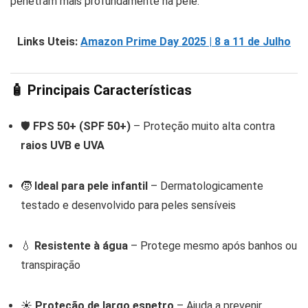
penetram mais profundamente na pele.
Links Uteis:
Amazon Prime Day 2025 | 8 a 11 de Julho
🧴
Principais Características
🛡️
FPS 50+ (SPF 50+)
– Proteção muito alta contra
raios UVB e UVA
🧒
Ideal para pele infantil
– Dermatologicamente
testado e desenvolvido para peles sensíveis
💧
Resistente à água
– Protege mesmo após banhos ou
transpiração
☀️
Proteção de largo espetro
– Ajuda a prevenir