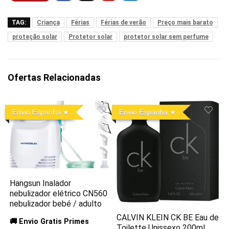
TAG:
Criança
Férias
Férias de verão
Preço mais barato
proteção solar
Protetor solar
protetor solar sem perfume
Ofertas Relacionadas
Envio Espanha
Envio Espanha
Hangsun Inalador
nebulizador elétrico CN560
nebulizador bebé / adulto
CALVIN KLEIN CK BE Eau de
🚚 Envio Gratis Primes
Toilette Unissexo 200ml