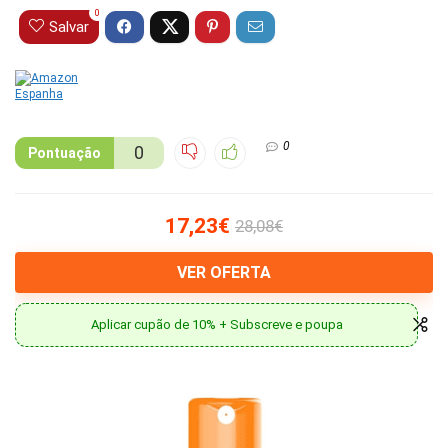
0
Salvar
0
0
Pontuação
17,23€
28,08€
VER OFERTA
Aplicar cupão de 10% + Subscreve e poupa