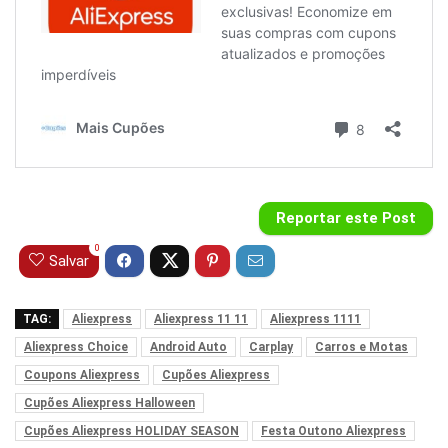
Reportar este Post
0
Salvar
TAG:
Aliexpress
Aliexpress 11 11
Aliexpress 1111
Aliexpress Choice
Android Auto
Carplay
Carros e Motas
Coupons Aliexpress
Cupões Aliexpress
Cupões Aliexpress Halloween
Cupões Aliexpress HOLIDAY SEASON
Festa Outono Aliexpress