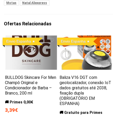
Motas
Natal Aliexpress
Ofertas Relacionadas
Envio Espanha
Envio Espanha
BULLDOG Skincare For Men
Baliza V16 DGT com
Champô Original e
geolocalizador, conexão IoT
Condicionador de Barba –
dados gratuitos até 2038,
Branco, 200 ml
fixação dupla
(OBRIGATÓRIO EM
🚚 Primes 0,00€
ESPANHA)
3,39€
🚚 Gratuito para Primes