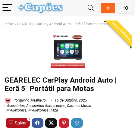
ENVIO ESPANHA
Início
»
GEARELEC CarPlay Android Auto | Ecrã 5″ Portátil para Motas
GEARELEC CarPlay Android Auto |
Ecrã 5″ Portátil para Motas
Porquinho Mealheiro
16 de Outubro, 2025
Acessórios
,
Acessórios Auto e peças
,
Carros e Motas
Aliexpress
,
Aliexpress Plaza
0
Salvar