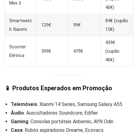
Mini 3
40€)
Smartwatc
84€ (cupão
129€
99€
h Xiaomi
15€)
439€
Scooter
599€
479€
(cupão
Elétrica
40€)
📱
Produtos Esperados em Promoção
Telemóveis
: Xiaomi 14 Series, Samsung Galaxy A55
Áudio
: Auscultadores Soundcore, Edifier
Gaming
: Consolas portáteis Anbernic, AYN Odin
Casa
: Robôs aspiradores Dreame, Ecovacs