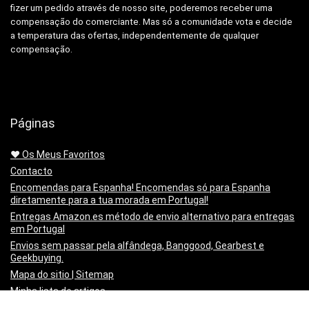
fizer um pedido através de nosso site, poderemos receber uma
compensação do comerciante.
Mas só a comunidade vota e decide
a temperatura das ofertas, independentemente de qualquer
compensação.
Páginas
❤️ Os Meus Favoritos
Contacto
Encomendas para Espanha! Encomendas só para Espanha
diretamente para a tua morada em Portugal!
Entregas Amazon.es método de envio alternativo para entregas
em Portugal
Envios sem passar pela alfândega, Banggood, Gearbest e
Geekbuying.
Mapa do sitio | Sitemap
Minha lista de artigos
Não queres mais o produto!? Chegou estragado! o PayPal paga-