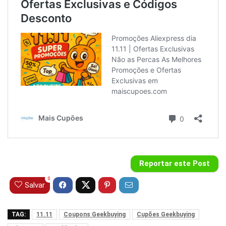
Reportar este Post
0
Salvar
TAG:
11.11
Coupons Geekbuying
Cupões Geekbuying