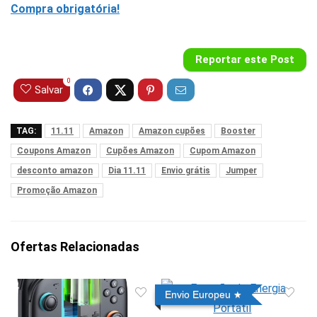
Compra obrigatória!
Reportar este Post
0
Salvar
TAG:
11.11
Amazon
Amazon cupões
Booster
Coupons Amazon
Cupões Amazon
Cupom Amazon
desconto amazon
Dia 11.11
Envio grátis
Jumper
Promoção Amazon
Ofertas Relacionadas
Envio Europeu