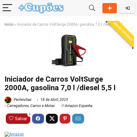
ENVIO ESPANHA
Início
»
Iniciador de Carros VoltSurge 2000A, gasolina 7,0 l /diesel 5,5 l
Iniciador de Carros VoltSurge
2000A, gasolina 7,0 l /diesel 5,5 l
Pechinchas
18 de Abril, 2025
Carregadores
,
Carros e Motas
Amazon Espanha
0
Salvar