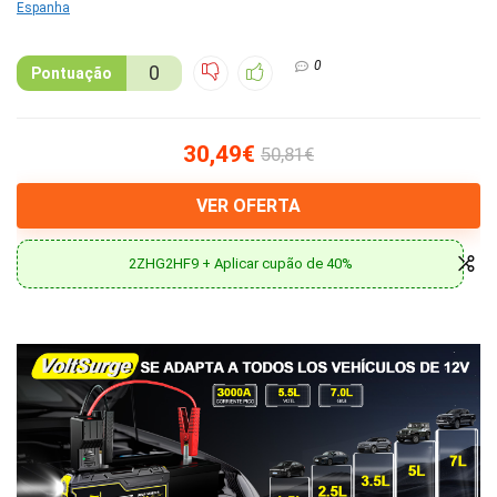
0
0
Pontuação
30,49€
50,81€
VER OFERTA
2ZHG2HF9 + Aplicar cupão de 40%