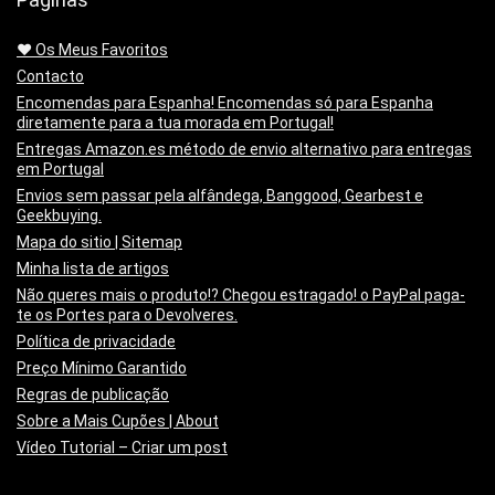
❤️ Os Meus Favoritos
Contacto
Encomendas para Espanha! Encomendas só para Espanha
diretamente para a tua morada em Portugal!
Entregas Amazon.es método de envio alternativo para entregas
em Portugal
Envios sem passar pela alfândega, Banggood, Gearbest e
Geekbuying.
Mapa do sitio | Sitemap
Minha lista de artigos
Não queres mais o produto!? Chegou estragado! o PayPal paga-
te os Portes para o Devolveres.
Política de privacidade
Preço Mínimo Garantido
Regras de publicação
Sobre a Mais Cupões | About
Vídeo Tutorial – Criar um post