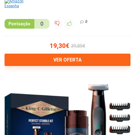
0
0
Pontuação
19,30€
39,85€
VER OFERTA