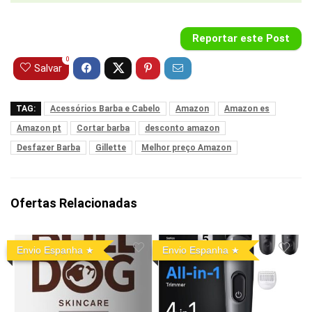
Reportar este Post
0
Salvar
TAG:
Acessórios Barba e Cabelo
Amazon
Amazon es
Amazon pt
Cortar barba
desconto amazon
Desfazer Barba
Gillette
Melhor preço Amazon
Ofertas Relacionadas
Envio Espanha
Envio Espanha