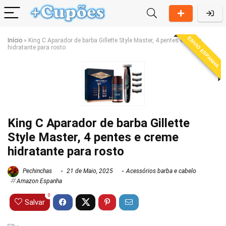
ENVIO ESPANHA
Início
»
King C Aparador de barba Gillette Style Master, 4 pentes e creme
hidratante para rosto
King C Aparador de barba Gillette
Style Master, 4 pentes e creme
hidratante para rosto
Pechinchas
21 de Maio, 2025
Acessórios barba e cabelo
Amazon Espanha
0
Salvar