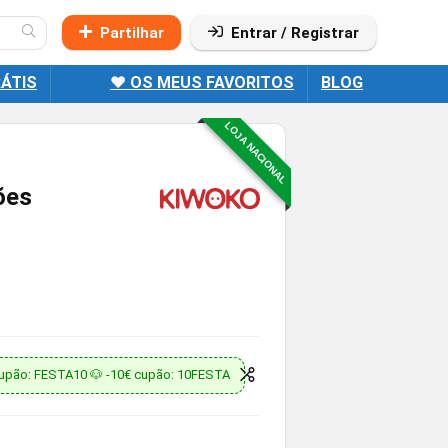
Partilhar
Entrar / Registrar
ÁTIS
❤️ OS MEUS FAVORITOS
BLOG
LOJA NACIONAL
ões
upão: FESTA10 🐶 -10€ cupão: 10FESTA