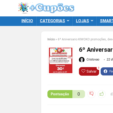
INÍCIO
CATEGORIAS
LOJAS
SMAR
Início
»
6º Aniversario KIWOKO promoções, des
6º Aniversa
Cristovao
22 d
0
Salvar
0
Pontuação