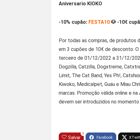
Aniversario KIOKO
-10% cupão:
FESTA10
🐶 -10€ cup
Por todas as compras, de produtos d
em 3 cupões de 10€ de desconto. O 
terceiro de 01/12/2022 a 31/12/202
Dogzilla, Catzilla, Dogxtreme, Catxt
Limit, The Cat Band, Yes Ph!, Catshi
Kiwoko, Medicalpet, Guau e Miau Ch
marcas. Promoção válida online e n
devem ser introduzidos no momento d
0
Salvar