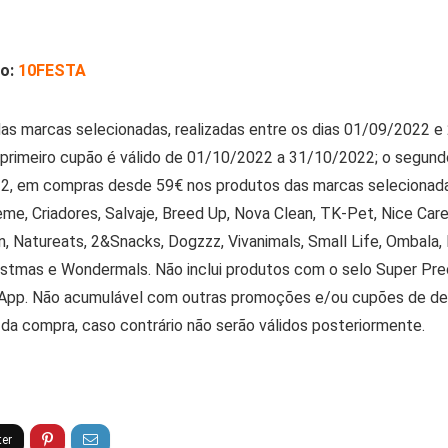
ão:
10FESTA
as marcas selecionadas, realizadas entre os dias 01/09/2022 e
primeiro cupão é válido de 01/10/2022 a 31/10/2022; o segun
2, em compras desde 59€ nos produtos das marcas selecionadas
reme, Criadores, Salvaje, Breed Up, Nova Clean, TK-Pet, Nice Car
on, Natureats, 2&Snacks, Dogzzz, Vivanimals, Small Life, Ombala
ristmas e Wondermals. Não inclui produtos com o selo Super P
a App. Não acumulável com outras promoções e/ou cupões de d
a compra, caso contrário não serão válidos posteriormente.