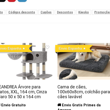
to
Códigos desconto
Cupões
Descontos
Kiwoko
Promoçõe
nvio Espanha
Envio Espanha
EANDREA Árvore para
Cama de cães,
atos, XXL, 164 cm, Cinza
100x60x8cm, colchão para
laro 50 x 50 x 164 cm
cães lavável
 Envio Gratuito
🚚 Envio Gratis Primes da