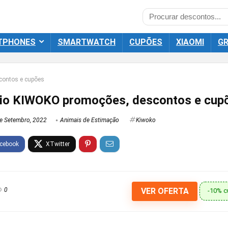
TPHONES
SMARTWATCH
CUPÕES
XIAOMI
GR
contos e cupões
rio KIWOKO promoções, descontos e cup
e Setembro, 2022
Animais de Estimação
Kiwoko
0
VER OFERTA
-10% c