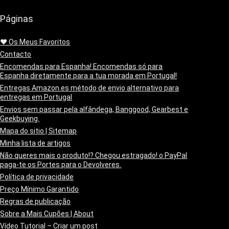
Páginas
❤️ Os Meus Favoritos
Contacto
Encomendas para Espanha! Encomendas só para
Espanha diretamente para a tua morada em Portugal!
Entregas Amazon.es método de envio alternativo para
entregas em Portugal
Envios sem passar pela alfândega, Banggood, Gearbest e
Geekbuying.
Mapa do sitio | Sitemap
Minha lista de artigos
Não queres mais o produto!? Chegou estragado! o PayPal
paga-te os Portes para o Devolveres.
Política de privacidade
Preço Mínimo Garantido
Regras de publicação
Sobre a Mais Cupões | About
Vídeo Tutorial – Criar um post