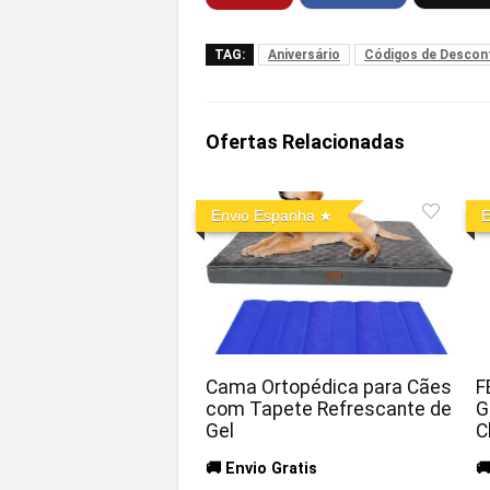
TAG:
Aniversário
Códigos de Descon
Ofertas Relacionadas
Envio Espanha
E
Cama Ortopédica para Cães
F
com Tapete Refrescante de
G
Gel
C
🚚 Envio Gratis
