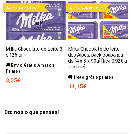
Envio Espanha
Envio Espanha
Milka Chocolate de Leite 3
Milka Chocolate de leite
x 125 gr
dos Alpes, pack poupança
de [4 x 3 x 90g] [fica 0,92€ a
🚚 Envio Grátis Amazon
tablete]
Primes
🚚 frete grátis primes
3,35€
11,15€
Diz-nos o que pensas!