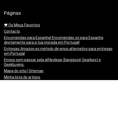
Páginas
❤️ Os Meus Favoritos
Contacto
Encomendas para Espanha! Encomendas só para Espanha
diretamente para a tua morada em Portugal!
Entregas Amazon.es método de envio alternativo para entregas
em Portugal
Envios sem passar pela alfândega, Banggood, Gearbest e
Geekbuying.
Mapa do sitio | Sitemap
Minha lista de artigos
Não queres mais o produto!? Chegou estragado! o PayPal paga-
te os Portes para o Devolveres.
Política de privacidade
Preço Mínimo Garantido
Regras de publicação
Sobre a Mais Cupões | About