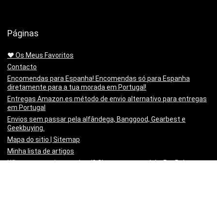
Páginas
❤️ Os Meus Favoritos
Contacto
Encomendas para Espanha! Encomendas só para Espanha
diretamente para a tua morada em Portugal!
Entregas Amazon.es método de envio alternativo para entregas
em Portugal
Envios sem passar pela alfândega, Banggood, Gearbest e
Geekbuying.
Mapa do sitio | Sitemap
Minha lista de artigos
Não queres mais o produto!? Chegou estragado! o PayPal paga-
te os Portes para o Devolveres.
Política de privacidade
Preço Mínimo Garantido
Regras de publicação