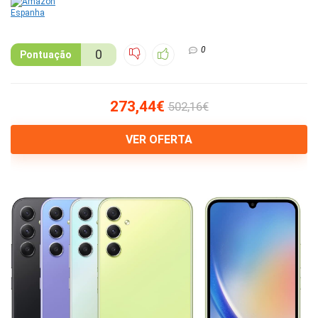
0
0
Pontuação
273,44€
502,16€
VER OFERTA